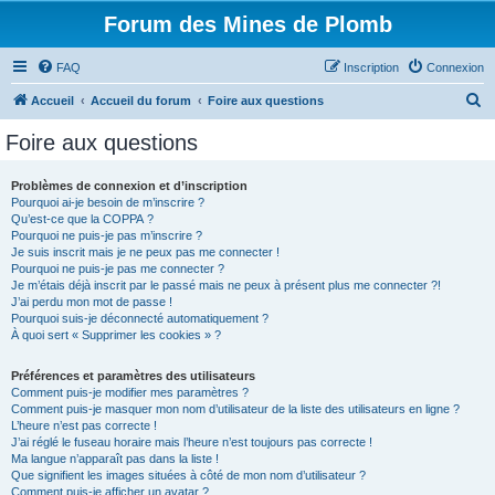
Forum des Mines de Plomb
FAQ
Inscription
Connexion
R
Accueil
Accueil du forum
Foire aux questions
e
Foire aux questions
c
h
Problèmes de connexion et d’inscription
Pourquoi ai-je besoin de m’inscrire ?
e
Qu’est-ce que la COPPA ?
r
Pourquoi ne puis-je pas m’inscrire ?
Je suis inscrit mais je ne peux pas me connecter !
c
Pourquoi ne puis-je pas me connecter ?
Je m’étais déjà inscrit par le passé mais ne peux à présent plus me connecter ?!
h
J’ai perdu mon mot de passe !
e
Pourquoi suis-je déconnecté automatiquement ?
À quoi sert « Supprimer les cookies » ?
r
Préférences et paramètres des utilisateurs
Comment puis-je modifier mes paramètres ?
Comment puis-je masquer mon nom d’utilisateur de la liste des utilisateurs en ligne ?
L’heure n’est pas correcte !
J’ai réglé le fuseau horaire mais l’heure n’est toujours pas correcte !
Ma langue n’apparaît pas dans la liste !
Que signifient les images situées à côté de mon nom d’utilisateur ?
Comment puis-je afficher un avatar ?