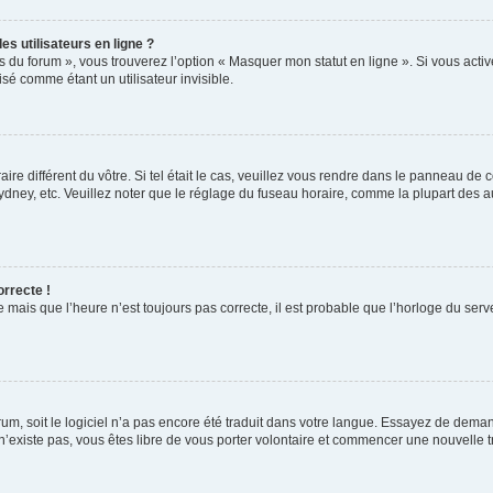
s utilisateurs en ligne ?
s du forum », vous trouverez l’option « Masquer mon statut en ligne ». Si vous activ
é comme étant un utilisateur invisible.
aire différent du vôtre. Si tel était le cas, veuillez vous rendre dans le panneau de co
ey, etc. Veuillez noter que le réglage du fuseau horaire, comme la plupart des autr
orrecte !
 mais que l’heure n’est toujours pas correcte, il est probable que l’horloge du serve
orum, soit le logiciel n’a pas encore été traduit dans votre langue. Essayez de deman
 n’existe pas, vous êtes libre de vous porter volontaire et commencer une nouvelle t