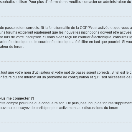
s souhaitez utiliser. Pour plus d’informations, veuillez contacter un administrateur du
t de passe soient corrects. Si la fonctionnalité de la COPPA est activée et que vous 
ains forums exigeront également que les nouvelles inscriptions doivent être activée
te lors de votre inscription. Si vous aviez reçu un courrier électronique, consultez l
r électronique ou le courrier électronique a été filtré en tant que pourriel. Si vo
rateur du forum.
out que votre nom d’utilisateur et votre mot de passe soient corrects. Si tel est le
iétaire du site internet ait un problème de configuration et qu’il soit nécessaire de l
 plus me connecter ?!
votre compte pour une quelconque raison. De plus, beaucoup de forums suppriment pér
 nouveau et essayez de participer plus activement aux discussions du forum.