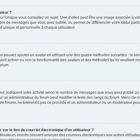
ateur ?
ur lorsque vous consultez un sujet. Une d’elles peut être une image associée à vo
mbre de messages que vous avez publié, ou permet de différencier votre statut parti
 unique et personnelle à chaque utilisateur.
ous pouvez ajouter un avatar en utilisant une des quatre méthodes suivantes : le serv
ent activer ou non la fonctionnalité des avatars et des méthodes qu’ils veuillent ren
forum.
ur, indiquent votre activité selon le nombre de messages que vous avez publié ou id
eul un administrateur du forum peut modifier le texte des rangs du forum. Merci de 
de forums ne toléreront pas ce procédé et un administrateur ou un modérateur pou
ur le lien de courrier électronique d’un utilisateur ?
s utilisateurs inscrits peuvent envoyer des courriers électroniques aux autres utili
es utilisateurs malveillants ou des robots.