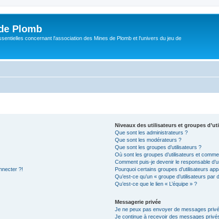
de Plomb
sentielles concernant l'association des Mines de Plomb et l'univers du jeu de
Niveaux des utilisateurs et groupes d’uti
Que sont les administrateurs ?
Que sont les modérateurs ?
Que sont les groupes d’utilisateurs ?
Où sont les groupes d’utilisateurs et commen
Comment puis-je devenir le responsable d’un
nnecter ?!
Pourquoi certains groupes d’utilisateurs app
Qu’est-ce qu’un « groupe d’utilisateurs par 
Qu’est-ce que le lien « L’équipe » ?
Messagerie privée
Je ne peux pas envoyer de messages privé
Je continue à recevoir des messages privés 