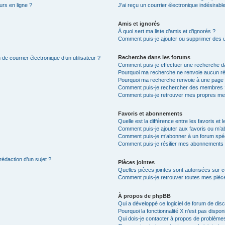
urs en ligne ?
J’ai reçu un courrier électronique indésirabl
Amis et ignorés
À quoi sert ma liste d’amis et d’ignorés ?
Comment puis-je ajouter ou supprimer des uti
Recherche dans les forums
de courrier électronique d’un utilisateur ?
Comment puis-je effectuer une recherche d
Pourquoi ma recherche ne renvoie aucun ré
Pourquoi ma recherche renvoie à une page 
Comment puis-je rechercher des membres 
Comment puis-je retrouver mes propres me
Favoris et abonnements
Quelle est la différence entre les favoris e
Comment puis-je ajouter aux favoris ou m’ab
Comment puis-je m’abonner à un forum spéc
Comment puis-je résilier mes abonnements
rédaction d’un sujet ?
Pièces jointes
Quelles pièces jointes sont autorisées sur 
Comment puis-je retrouver toutes mes pièce
À propos de phpBB
Qui a développé ce logiciel de forum de dis
Pourquoi la fonctionnalité X n’est pas dispon
Qui dois-je contacter à propos de problèmes