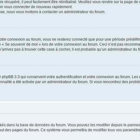
 récupéré, il peut facilement être réinitialisé. Veuillez vous rendre sur la page de
voir vous connecter de nouveau rapidement.
sse, nous vous invitons à contacter un administrateur du forum.
otre connexion au forum, vous ne resterez connecté que pour une période prédéfinie
se « Se souvenir de moi » lors de votre connexion au forum. Ceci n’est pas recomm
’arrivez pas à trouver cette case à cocher, il est probable qu’un administrateur du fo
 phpBB 3.3 qui conservent votre authentification et votre connexion au forum. Les 
tionnalité a été activée par un administrateur du forum. Si vous rencontrez des pro
ockés dans la base de données du forum. Vous pouvez les modifier depuis le panneau 
haut des pages du forum. Ce système vous permettra de modifier tous vos paramètre