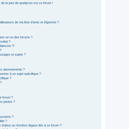
e de la part de quelqu’un sur ce forum !
lisateurs de ma liste d’amis et d’ignorés ?
ans un ou des forums ?
sultat ?
blanche ?!
?
ssages et sujets ?
t les abonnements ?
onner à un sujet spécifique ?
ifique ?
 ?
ce forum ?
s jointes ?
cussions ?
ible ?
 d’abus ou d’ordres légaux liés à ce forum ?