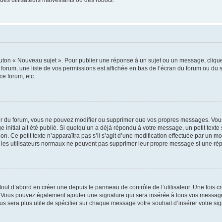
outon « Nouveau sujet ». Pour publier une réponse à un sujet ou un message, cliqu
 forum, une liste de vos permissions est affichée en bas de l’écran du forum ou du
ce forum, etc.
r du forum, vous ne pouvez modifier ou supprimer que vos propres messages. Vou
 initial ait été publié. Si quelqu’un a déjà répondu à votre message, un petit text
ion. Ce petit texte n’apparaîtra pas s’il s’agit d’une modification effectuée par un 
ue les utilisateurs normaux ne peuvent pas supprimer leur propre message si une ré
ut d’abord en créer une depuis le panneau de contrôle de l’utilisateur. Une fois c
ure. Vous pouvez également ajouter une signature qui sera insérée à tous vos mess
 vous sera plus utile de spécifier sur chaque message votre souhait d’insérer votre si