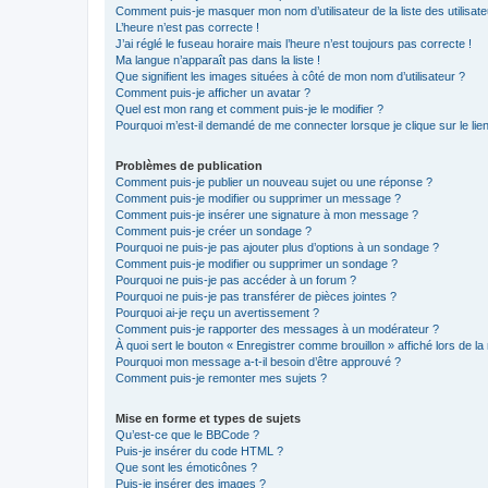
Comment puis-je masquer mon nom d’utilisateur de la liste des utilisate
L’heure n’est pas correcte !
J’ai réglé le fuseau horaire mais l’heure n’est toujours pas correcte !
Ma langue n’apparaît pas dans la liste !
Que signifient les images situées à côté de mon nom d’utilisateur ?
Comment puis-je afficher un avatar ?
Quel est mon rang et comment puis-je le modifier ?
Pourquoi m’est-il demandé de me connecter lorsque je clique sur le lien 
Problèmes de publication
Comment puis-je publier un nouveau sujet ou une réponse ?
Comment puis-je modifier ou supprimer un message ?
Comment puis-je insérer une signature à mon message ?
Comment puis-je créer un sondage ?
Pourquoi ne puis-je pas ajouter plus d’options à un sondage ?
Comment puis-je modifier ou supprimer un sondage ?
Pourquoi ne puis-je pas accéder à un forum ?
Pourquoi ne puis-je pas transférer de pièces jointes ?
Pourquoi ai-je reçu un avertissement ?
Comment puis-je rapporter des messages à un modérateur ?
À quoi sert le bouton « Enregistrer comme brouillon » affiché lors de la 
Pourquoi mon message a-t-il besoin d’être approuvé ?
Comment puis-je remonter mes sujets ?
Mise en forme et types de sujets
Qu’est-ce que le BBCode ?
Puis-je insérer du code HTML ?
Que sont les émoticônes ?
Puis-je insérer des images ?