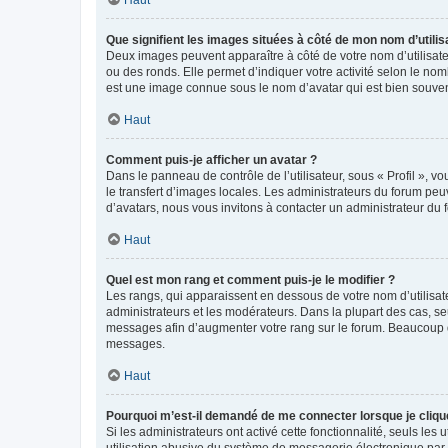
Que signifient les images situées à côté de mon nom d’utilis
Deux images peuvent apparaître à côté de votre nom d’utilisate
ou des ronds. Elle permet d’indiquer votre activité selon le no
est une image connue sous le nom d’avatar qui est bien souvent
Haut
Comment puis-je afficher un avatar ?
Dans le panneau de contrôle de l’utilisateur, sous « Profil », v
le transfert d’images locales. Les administrateurs du forum peuv
d’avatars, nous vous invitons à contacter un administrateur du 
Haut
Quel est mon rang et comment puis-je le modifier ?
Les rangs, qui apparaissent en dessous de votre nom d’utilisate
administrateurs et les modérateurs. Dans la plupart des cas, s
messages afin d’augmenter votre rang sur le forum. Beaucoup 
messages.
Haut
Pourquoi m’est-il demandé de me connecter lorsque je clique s
Si les administrateurs ont activé cette fonctionnalité, seuls le
utilisation abusive du système de messagerie électronique par d