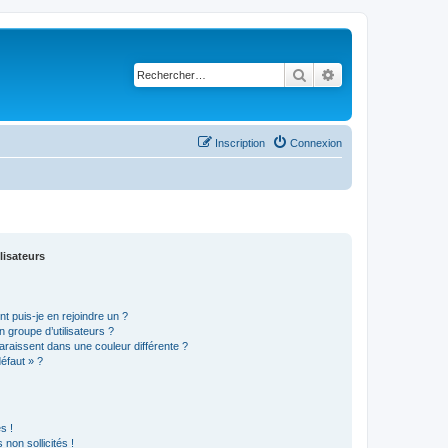
Rechercher
Recherche avancé
Inscription
Connexion
lisateurs
t puis-je en rejoindre un ?
 groupe d’utilisateurs ?
araissent dans une couleur différente ?
défaut » ?
s !
non sollicités !