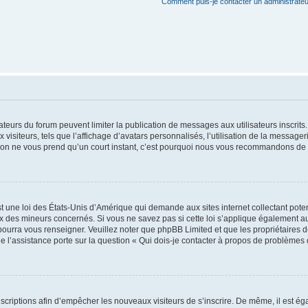
Comment puis-je contacter un administrateu
trateurs du forum peuvent limiter la publication de messages aux utilisateurs inscri
visiteurs, tels que l’affichage d’avatars personnalisés, l’utilisation de la messager
ription ne vous prend qu’un court instant, c’est pourquoi nous vous recommandons de l
t une loi des États-Unis d’Amérique qui demande aux sites internet collectant pot
 des mineurs concernés. Si vous ne savez pas si cette loi s’applique également au
 pourra vous renseigner. Veuillez noter que phpBB Limited et que les propriétaires
ue l’assistance porte sur la question « Qui dois-je contacter à propos de problèmes 
inscriptions afin d’empêcher les nouveaux visiteurs de s’inscrire. De même, il est é