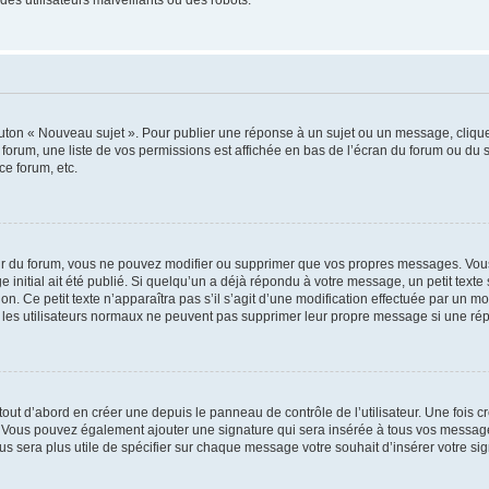
outon « Nouveau sujet ». Pour publier une réponse à un sujet ou un message, cliqu
 forum, une liste de vos permissions est affichée en bas de l’écran du forum ou du
ce forum, etc.
r du forum, vous ne pouvez modifier ou supprimer que vos propres messages. Vou
 initial ait été publié. Si quelqu’un a déjà répondu à votre message, un petit text
ion. Ce petit texte n’apparaîtra pas s’il s’agit d’une modification effectuée par un 
ue les utilisateurs normaux ne peuvent pas supprimer leur propre message si une ré
ut d’abord en créer une depuis le panneau de contrôle de l’utilisateur. Une fois c
ure. Vous pouvez également ajouter une signature qui sera insérée à tous vos mess
 vous sera plus utile de spécifier sur chaque message votre souhait d’insérer votre si