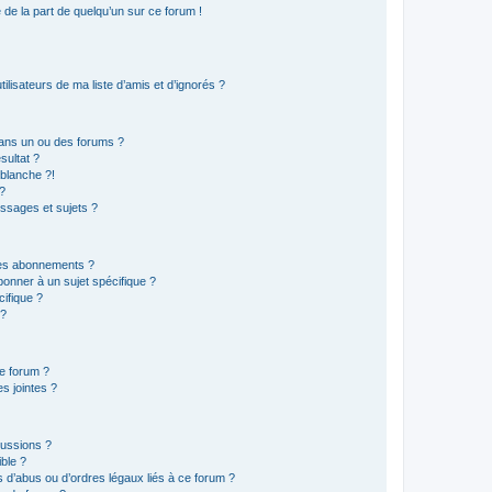
e de la part de quelqu’un sur ce forum !
lisateurs de ma liste d’amis et d’ignorés ?
ans un ou des forums ?
sultat ?
blanche ?!
?
ssages et sujets ?
t les abonnements ?
onner à un sujet spécifique ?
ifique ?
 ?
ce forum ?
s jointes ?
cussions ?
ible ?
 d’abus ou d’ordres légaux liés à ce forum ?