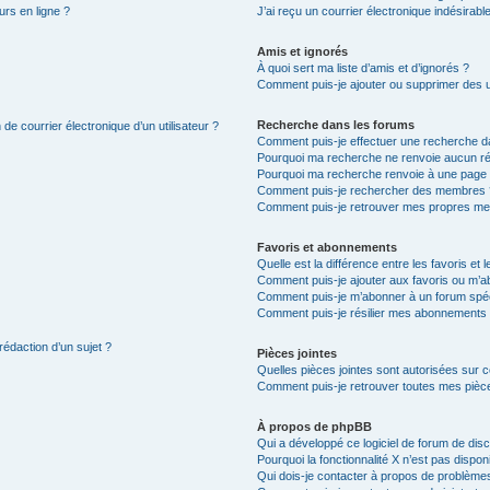
urs en ligne ?
J’ai reçu un courrier électronique indésirabl
Amis et ignorés
À quoi sert ma liste d’amis et d’ignorés ?
Comment puis-je ajouter ou supprimer des uti
Recherche dans les forums
de courrier électronique d’un utilisateur ?
Comment puis-je effectuer une recherche d
Pourquoi ma recherche ne renvoie aucun ré
Pourquoi ma recherche renvoie à une page 
Comment puis-je rechercher des membres 
Comment puis-je retrouver mes propres me
Favoris et abonnements
Quelle est la différence entre les favoris e
Comment puis-je ajouter aux favoris ou m’ab
Comment puis-je m’abonner à un forum spéc
Comment puis-je résilier mes abonnements
rédaction d’un sujet ?
Pièces jointes
Quelles pièces jointes sont autorisées sur 
Comment puis-je retrouver toutes mes pièce
À propos de phpBB
Qui a développé ce logiciel de forum de dis
Pourquoi la fonctionnalité X n’est pas dispon
Qui dois-je contacter à propos de problèmes