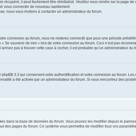
 récupéré, il peut facilement être réinitialisé. Veuillez vous rendre sur la page de
voir vous connecter de nouveau rapidement.
sse, nous vous invitons à contacter un administrateur du forum.
otre connexion au forum, vous ne resterez connecté que pour une période prédéfinie
se « Se souvenir de moi » lors de votre connexion au forum. Ceci n’est pas recomm
’arrivez pas à trouver cette case à cocher, il est probable qu’un administrateur du fo
 phpBB 3.3 qui conservent votre authentification et votre connexion au forum. Les 
tionnalité a été activée par un administrateur du forum. Si vous rencontrez des pro
ockés dans la base de données du forum. Vous pouvez les modifier depuis le panneau 
haut des pages du forum. Ce système vous permettra de modifier tous vos paramètre