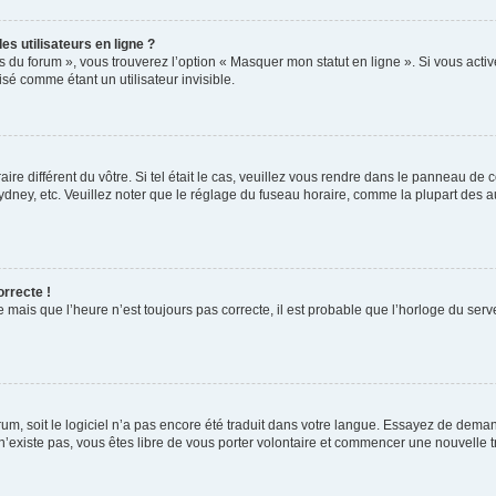
s utilisateurs en ligne ?
s du forum », vous trouverez l’option « Masquer mon statut en ligne ». Si vous activ
é comme étant un utilisateur invisible.
aire différent du vôtre. Si tel était le cas, veuillez vous rendre dans le panneau de co
ey, etc. Veuillez noter que le réglage du fuseau horaire, comme la plupart des autr
orrecte !
 mais que l’heure n’est toujours pas correcte, il est probable que l’horloge du serve
orum, soit le logiciel n’a pas encore été traduit dans votre langue. Essayez de deman
 n’existe pas, vous êtes libre de vous porter volontaire et commencer une nouvelle t