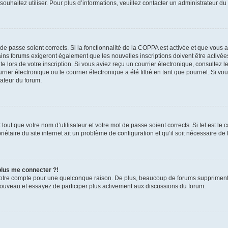
s souhaitez utiliser. Pour plus d’informations, veuillez contacter un administrateur du
t de passe soient corrects. Si la fonctionnalité de la COPPA est activée et que vous 
ains forums exigeront également que les nouvelles inscriptions doivent être activée
te lors de votre inscription. Si vous aviez reçu un courrier électronique, consultez l
r électronique ou le courrier électronique a été filtré en tant que pourriel. Si vo
rateur du forum.
out que votre nom d’utilisateur et votre mot de passe soient corrects. Si tel est le
iétaire du site internet ait un problème de configuration et qu’il soit nécessaire de l
 plus me connecter ?!
votre compte pour une quelconque raison. De plus, beaucoup de forums suppriment pér
 nouveau et essayez de participer plus activement aux discussions du forum.