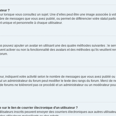
ateur ?
ur lorsque vous consultez un sujet. Une d’elles peut être une image associée à vo
mbre de messages que vous avez publié, ou permet de différencier votre statut parti
 unique et personnelle à chaque utilisateur.
ous pouvez ajouter un avatar en utilisant une des quatre méthodes suivantes : le serv
ent activer ou non la fonctionnalité des avatars et des méthodes qu’ils veuillent ren
forum.
ur, indiquent votre activité selon le nombre de messages que vous avez publié ou id
eul un administrateur du forum peut modifier le texte des rangs du forum. Merci de 
de forums ne toléreront pas ce procédé et un administrateur ou un modérateur pou
ur le lien de courrier électronique d’un utilisateur ?
s utilisateurs inscrits peuvent envoyer des courriers électroniques aux autres utili
es utilisateurs malveillants ou des robots.