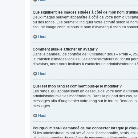
Que signifient les images situées à côté de mon nom d’utilis
Deux images peuvent apparaître à côté de votre nom d’utilisate
ou des ronds. Elle permet d’indiquer votre activité selon le no
est une image connue sous le nom d’avatar qui est bien souvent
Haut
Comment puis-je afficher un avatar ?
Dans le panneau de contrôle de l’utilisateur, sous « Profil », v
le transfert d’images locales. Les administrateurs du forum peuv
d’avatars, nous vous invitons à contacter un administrateur du 
Haut
Quel est mon rang et comment puis-je le modifier ?
Les rangs, qui apparaissent en dessous de votre nom d’utilisate
administrateurs et les modérateurs. Dans la plupart des cas, s
messages afin d’augmenter votre rang sur le forum. Beaucoup 
messages.
Haut
Pourquoi m’est-il demandé de me connecter lorsque je clique s
Si les administrateurs ont activé cette fonctionnalité, seuls le
utilisation abusive du système de messagerie électronique par d