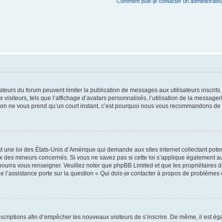
Comment puis-je contacter un administrateu
trateurs du forum peuvent limiter la publication de messages aux utilisateurs inscri
visiteurs, tels que l’affichage d’avatars personnalisés, l’utilisation de la messager
ription ne vous prend qu’un court instant, c’est pourquoi nous vous recommandons de l
t une loi des États-Unis d’Amérique qui demande aux sites internet collectant pot
 des mineurs concernés. Si vous ne savez pas si cette loi s’applique également au
 pourra vous renseigner. Veuillez noter que phpBB Limited et que les propriétaires
ue l’assistance porte sur la question « Qui dois-je contacter à propos de problèmes 
inscriptions afin d’empêcher les nouveaux visiteurs de s’inscrire. De même, il est é