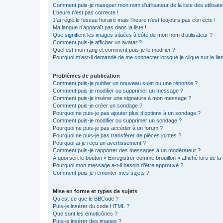
Comment puis-je masquer mon nom d’utilisateur de la liste des utilisate
L’heure n’est pas correcte !
J’ai réglé le fuseau horaire mais l’heure n’est toujours pas correcte !
Ma langue n’apparaît pas dans la liste !
Que signifient les images situées à côté de mon nom d’utilisateur ?
Comment puis-je afficher un avatar ?
Quel est mon rang et comment puis-je le modifier ?
Pourquoi m’est-il demandé de me connecter lorsque je clique sur le lien 
Problèmes de publication
Comment puis-je publier un nouveau sujet ou une réponse ?
Comment puis-je modifier ou supprimer un message ?
Comment puis-je insérer une signature à mon message ?
Comment puis-je créer un sondage ?
Pourquoi ne puis-je pas ajouter plus d’options à un sondage ?
Comment puis-je modifier ou supprimer un sondage ?
Pourquoi ne puis-je pas accéder à un forum ?
Pourquoi ne puis-je pas transférer de pièces jointes ?
Pourquoi ai-je reçu un avertissement ?
Comment puis-je rapporter des messages à un modérateur ?
À quoi sert le bouton « Enregistrer comme brouillon » affiché lors de la 
Pourquoi mon message a-t-il besoin d’être approuvé ?
Comment puis-je remonter mes sujets ?
Mise en forme et types de sujets
Qu’est-ce que le BBCode ?
Puis-je insérer du code HTML ?
Que sont les émoticônes ?
Puis-je insérer des images ?