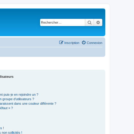
Rechercher
Recherche avancé
Inscription
Connexion
lisateurs
t puis-je en rejoindre un ?
 groupe d’utilisateurs ?
araissent dans une couleur différente ?
défaut » ?
s !
non sollicités !