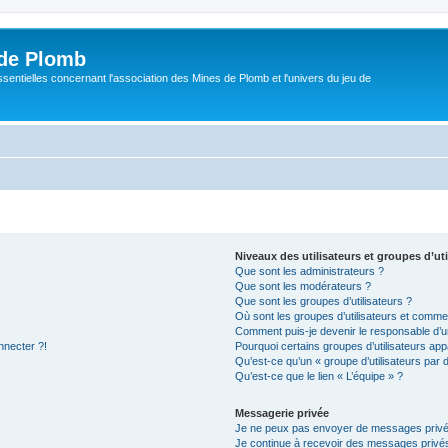
de Plomb
sentielles concernant l'association des Mines de Plomb et l'univers du jeu de
Niveaux des utilisateurs et groupes d’uti
Que sont les administrateurs ?
Que sont les modérateurs ?
Que sont les groupes d’utilisateurs ?
Où sont les groupes d’utilisateurs et commen
Comment puis-je devenir le responsable d’un
nnecter ?!
Pourquoi certains groupes d’utilisateurs app
Qu’est-ce qu’un « groupe d’utilisateurs par 
Qu’est-ce que le lien « L’équipe » ?
Messagerie privée
Je ne peux pas envoyer de messages privé
Je continue à recevoir des messages privés 