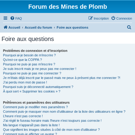
Forum des Mines de Plomb
FAQ
Inscription
Connexion
R
Accueil
Accueil du forum
Foire aux questions
e
Foire aux questions
c
h
Problèmes de connexion et d’inscription
Pourquoi ai-je besoin de m’inscrire ?
e
Qu’est-ce que la COPPA ?
r
Pourquoi ne puis-je pas m’inscrire ?
Je suis inscrit mais je ne peux pas me connecter !
c
Pourquoi ne puis-je pas me connecter ?
Je m’étais déjà inscrit par le passé mais ne peux à présent plus me connecter ?!
h
J’ai perdu mon mot de passe !
e
Pourquoi suis-je déconnecté automatiquement ?
À quoi sert « Supprimer les cookies » ?
r
Préférences et paramètres des utilisateurs
Comment puis-je modifier mes paramètres ?
Comment puis-je masquer mon nom d’utilisateur de la liste des utilisateurs en ligne ?
L’heure n’est pas correcte !
J’ai réglé le fuseau horaire mais l’heure n’est toujours pas correcte !
Ma langue n’apparaît pas dans la liste !
Que signifient les images situées à côté de mon nom d’utilisateur ?
Comment puis-je afficher un avatar ?