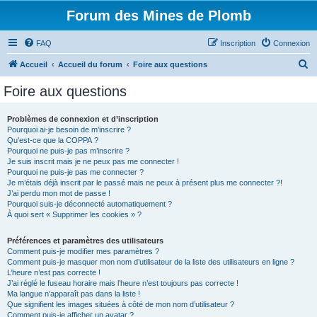
Forum des Mines de Plomb
FAQ
Inscription
Connexion
R
Accueil
Accueil du forum
Foire aux questions
e
Foire aux questions
c
h
Problèmes de connexion et d’inscription
Pourquoi ai-je besoin de m’inscrire ?
e
Qu’est-ce que la COPPA ?
r
Pourquoi ne puis-je pas m’inscrire ?
Je suis inscrit mais je ne peux pas me connecter !
c
Pourquoi ne puis-je pas me connecter ?
Je m’étais déjà inscrit par le passé mais ne peux à présent plus me connecter ?!
h
J’ai perdu mon mot de passe !
e
Pourquoi suis-je déconnecté automatiquement ?
À quoi sert « Supprimer les cookies » ?
r
Préférences et paramètres des utilisateurs
Comment puis-je modifier mes paramètres ?
Comment puis-je masquer mon nom d’utilisateur de la liste des utilisateurs en ligne ?
L’heure n’est pas correcte !
J’ai réglé le fuseau horaire mais l’heure n’est toujours pas correcte !
Ma langue n’apparaît pas dans la liste !
Que signifient les images situées à côté de mon nom d’utilisateur ?
Comment puis-je afficher un avatar ?