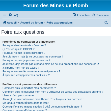
Forum des Mines de Plomb
FAQ
Inscription
Connexion
R
Accueil
Accueil du forum
Foire aux questions
e
Foire aux questions
c
h
Problèmes de connexion et d’inscription
Pourquoi ai-je besoin de m’inscrire ?
e
Qu’est-ce que la COPPA ?
r
Pourquoi ne puis-je pas m’inscrire ?
Je suis inscrit mais je ne peux pas me connecter !
c
Pourquoi ne puis-je pas me connecter ?
Je m’étais déjà inscrit par le passé mais ne peux à présent plus me connecter ?!
h
J’ai perdu mon mot de passe !
e
Pourquoi suis-je déconnecté automatiquement ?
À quoi sert « Supprimer les cookies » ?
r
Préférences et paramètres des utilisateurs
Comment puis-je modifier mes paramètres ?
Comment puis-je masquer mon nom d’utilisateur de la liste des utilisateurs en ligne ?
L’heure n’est pas correcte !
J’ai réglé le fuseau horaire mais l’heure n’est toujours pas correcte !
Ma langue n’apparaît pas dans la liste !
Que signifient les images situées à côté de mon nom d’utilisateur ?
Comment puis-je afficher un avatar ?