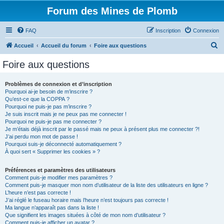
Forum des Mines de Plomb
FAQ
Inscription
Connexion
R
Accueil
Accueil du forum
Foire aux questions
e
Foire aux questions
c
h
Problèmes de connexion et d’inscription
Pourquoi ai-je besoin de m’inscrire ?
e
Qu’est-ce que la COPPA ?
r
Pourquoi ne puis-je pas m’inscrire ?
Je suis inscrit mais je ne peux pas me connecter !
c
Pourquoi ne puis-je pas me connecter ?
Je m’étais déjà inscrit par le passé mais ne peux à présent plus me connecter ?!
h
J’ai perdu mon mot de passe !
e
Pourquoi suis-je déconnecté automatiquement ?
À quoi sert « Supprimer les cookies » ?
r
Préférences et paramètres des utilisateurs
Comment puis-je modifier mes paramètres ?
Comment puis-je masquer mon nom d’utilisateur de la liste des utilisateurs en ligne ?
L’heure n’est pas correcte !
J’ai réglé le fuseau horaire mais l’heure n’est toujours pas correcte !
Ma langue n’apparaît pas dans la liste !
Que signifient les images situées à côté de mon nom d’utilisateur ?
Comment puis-je afficher un avatar ?