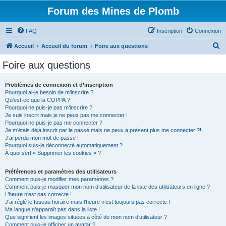
Forum des Mines de Plomb
FAQ
Inscription
Connexion
R
Accueil
Accueil du forum
Foire aux questions
e
Foire aux questions
c
h
Problèmes de connexion et d’inscription
Pourquoi ai-je besoin de m’inscrire ?
e
Qu’est-ce que la COPPA ?
r
Pourquoi ne puis-je pas m’inscrire ?
Je suis inscrit mais je ne peux pas me connecter !
c
Pourquoi ne puis-je pas me connecter ?
Je m’étais déjà inscrit par le passé mais ne peux à présent plus me connecter ?!
h
J’ai perdu mon mot de passe !
e
Pourquoi suis-je déconnecté automatiquement ?
À quoi sert « Supprimer les cookies » ?
r
Préférences et paramètres des utilisateurs
Comment puis-je modifier mes paramètres ?
Comment puis-je masquer mon nom d’utilisateur de la liste des utilisateurs en ligne ?
L’heure n’est pas correcte !
J’ai réglé le fuseau horaire mais l’heure n’est toujours pas correcte !
Ma langue n’apparaît pas dans la liste !
Que signifient les images situées à côté de mon nom d’utilisateur ?
Comment puis-je afficher un avatar ?