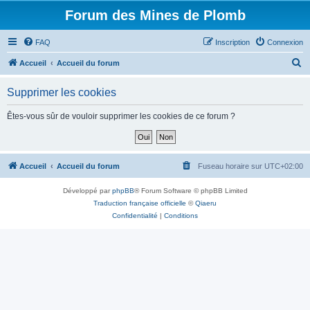
Forum des Mines de Plomb
FAQ
Inscription
Connexion
R
Accueil
Accueil du forum
e
Supprimer les cookies
c
h
Êtes-vous sûr de vouloir supprimer les cookies de ce forum ?
e
r
c
Accueil
Accueil du forum
Fuseau horaire sur
UTC+02:00
h
Développé par
phpBB
® Forum Software © phpBB Limited
e
Traduction française officielle
©
Qiaeru
r
Confidentialité
|
Conditions