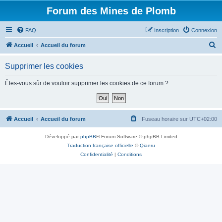
Forum des Mines de Plomb
FAQ
Inscription
Connexion
R
Accueil
Accueil du forum
e
Supprimer les cookies
c
h
Êtes-vous sûr de vouloir supprimer les cookies de ce forum ?
e
r
c
Accueil
Accueil du forum
Fuseau horaire sur
UTC+02:00
h
Développé par
phpBB
® Forum Software © phpBB Limited
e
Traduction française officielle
©
Qiaeru
r
Confidentialité
|
Conditions