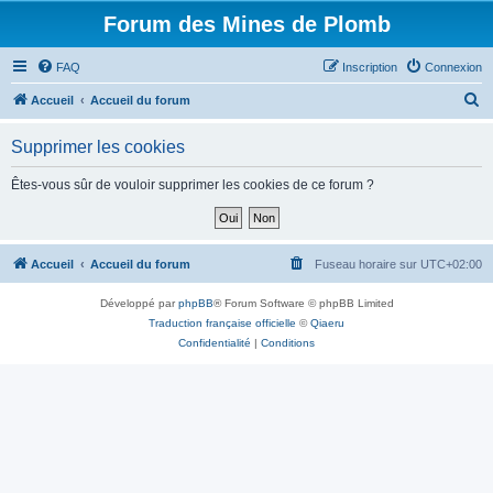
Forum des Mines de Plomb
FAQ
Inscription
Connexion
R
Accueil
Accueil du forum
e
Supprimer les cookies
c
h
Êtes-vous sûr de vouloir supprimer les cookies de ce forum ?
e
r
c
Accueil
Accueil du forum
Fuseau horaire sur
UTC+02:00
h
Développé par
phpBB
® Forum Software © phpBB Limited
e
Traduction française officielle
©
Qiaeru
r
Confidentialité
|
Conditions