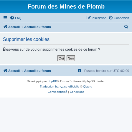
Forum des Mines de Plomb
FAQ
Inscription
Connexion
R
Accueil
Accueil du forum
e
Supprimer les cookies
c
h
Êtes-vous sûr de vouloir supprimer les cookies de ce forum ?
e
r
c
Accueil
Accueil du forum
Fuseau horaire sur
UTC+02:00
h
Développé par
phpBB
® Forum Software © phpBB Limited
e
Traduction française officielle
©
Qiaeru
r
Confidentialité
|
Conditions