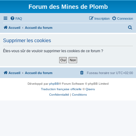
Forum des Mines de Plomb
FAQ
Inscription
Connexion
R
Accueil
Accueil du forum
e
Supprimer les cookies
c
h
Êtes-vous sûr de vouloir supprimer les cookies de ce forum ?
e
r
c
Accueil
Accueil du forum
Fuseau horaire sur
UTC+02:00
h
Développé par
phpBB
® Forum Software © phpBB Limited
e
Traduction française officielle
©
Qiaeru
r
Confidentialité
|
Conditions