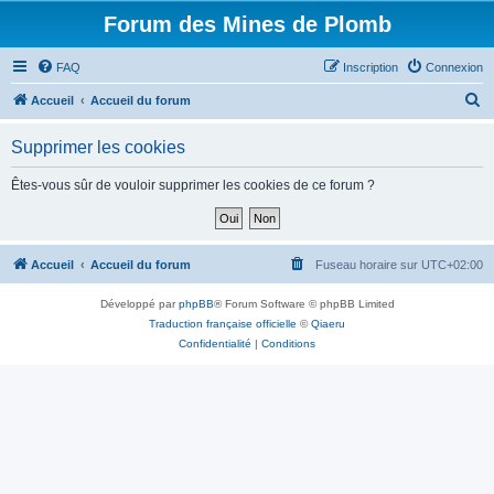
Forum des Mines de Plomb
FAQ
Inscription
Connexion
R
Accueil
Accueil du forum
e
Supprimer les cookies
c
h
Êtes-vous sûr de vouloir supprimer les cookies de ce forum ?
e
r
c
Accueil
Accueil du forum
Fuseau horaire sur
UTC+02:00
h
Développé par
phpBB
® Forum Software © phpBB Limited
e
Traduction française officielle
©
Qiaeru
r
Confidentialité
|
Conditions