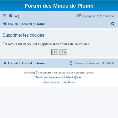
Forum des Mines de Plomb
FAQ
Inscription
Connexion
R
Accueil
Accueil du forum
e
Supprimer les cookies
c
h
Êtes-vous sûr de vouloir supprimer les cookies de ce forum ?
e
r
c
Accueil
Accueil du forum
Fuseau horaire sur
UTC+02:00
h
Développé par
phpBB
® Forum Software © phpBB Limited
e
Traduction française officielle
©
Qiaeru
r
Confidentialité
|
Conditions