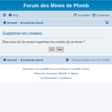
Forum des Mines de Plomb
FAQ
Inscription
Connexion
R
Accueil
Accueil du forum
e
Supprimer les cookies
c
h
Êtes-vous sûr de vouloir supprimer les cookies de ce forum ?
e
r
c
Accueil
Accueil du forum
Fuseau horaire sur
UTC+02:00
h
Développé par
phpBB
® Forum Software © phpBB Limited
e
Traduction française officielle
©
Qiaeru
r
Confidentialité
|
Conditions