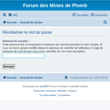
Forum des Mines de Plomb
FAQ
Inscription
Connexion
R
Accueil
Accueil du forum
e
Réinitialiser le mot de passe
c
h
Adresse de courriel :
Cette adresse doit correspondre à l’adresse de courriel associée à votre compte. Si
e
vous ne l’avez jamais modifié depuis le panneau de contrôle de l’utilisateur, il s’agit de
l’adresse de courriel que vous avez spécifiée lors de votre inscription.
r
c
h
e
r
Accueil
Accueil du forum
Fuseau horaire sur
UTC+02:00
Développé par
phpBB
® Forum Software © phpBB Limited
Traduction française officielle
©
Qiaeru
Confidentialité
|
Conditions