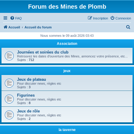
Forum des Mines de Plomb
FAQ
Inscription
Connexion
R
Accueil
Accueil du forum
e
Nous sommes le 09 août 2026 03:43
c
Association
h
Journées et soirées du club
e
Retrouvez les dates d'ouverture des Mines, annoncez votre présence, etc...
Sujets :
712
r
c
jeux
h
Jeux de plateau
Pour discuter news, règles etc
e
Sujets :
3
r
Figurines
Pour discuter news, règles etc
Sujets :
8
Jeux de rôle
Pour discuter news, règles etc
Sujets :
2
la taverne