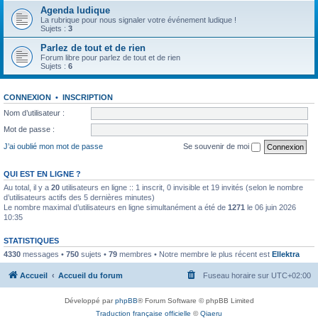
Agenda ludique
La rubrique pour nous signaler votre événement ludique !
Sujets :
3
Parlez de tout et de rien
Forum libre pour parlez de tout et de rien
Sujets :
6
CONNEXION
•
INSCRIPTION
Nom d’utilisateur :
Mot de passe :
J’ai oublié mon mot de passe
Se souvenir de moi
QUI EST EN LIGNE ?
Au total, il y a
20
utilisateurs en ligne :: 1 inscrit, 0 invisible et 19 invités (selon le nombre
d’utilisateurs actifs des 5 dernières minutes)
Le nombre maximal d’utilisateurs en ligne simultanément a été de
1271
le 06 juin 2026
10:35
STATISTIQUES
4330
messages •
750
sujets •
79
membres • Notre membre le plus récent est
Ellektra
Accueil
Accueil du forum
Fuseau horaire sur
UTC+02:00
Développé par
phpBB
® Forum Software © phpBB Limited
Traduction française officielle
©
Qiaeru