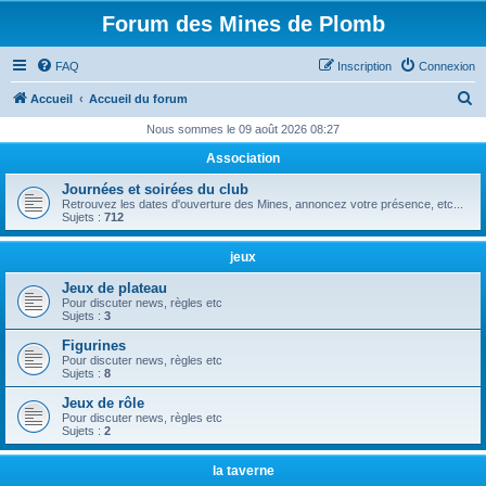
Forum des Mines de Plomb
FAQ
Inscription
Connexion
R
Accueil
Accueil du forum
e
Nous sommes le 09 août 2026 08:27
c
Association
h
Journées et soirées du club
e
Retrouvez les dates d'ouverture des Mines, annoncez votre présence, etc...
Sujets :
712
r
c
jeux
h
Jeux de plateau
Pour discuter news, règles etc
e
Sujets :
3
r
Figurines
Pour discuter news, règles etc
Sujets :
8
Jeux de rôle
Pour discuter news, règles etc
Sujets :
2
la taverne