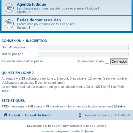
Agenda ludique
La rubrique pour nous signaler votre événement ludique !
Sujets :
3
Parlez de tout et de rien
Forum libre pour parlez de tout et de rien
Sujets :
6
CONNEXION
•
INSCRIPTION
Nom d’utilisateur :
Mot de passe :
J’ai oublié mon mot de passe
Se souvenir de moi
QUI EST EN LIGNE ?
Au total, il y a
13
utilisateurs en ligne :: 1 inscrit, 0 invisible et 12 invités (selon le nombre
d’utilisateurs actifs des 5 dernières minutes)
Le nombre maximal d’utilisateurs en ligne simultanément a été de
1271
le 06 juin 2026
10:35
STATISTIQUES
4330
messages •
750
sujets •
79
membres • Notre membre le plus récent est
Ellektra
Accueil
Accueil du forum
Fuseau horaire sur
UTC+02:00
Développé par
phpBB
® Forum Software © phpBB Limited
Traduction française officielle
©
Qiaeru