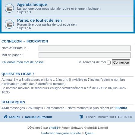
Agenda ludique
La rubrique pour nous signaler votre événement ludique !
Sujets :
3
Parlez de tout et de rien
Forum libre pour parlez de tout et de rien
Sujets :
6
CONNEXION
•
INSCRIPTION
Nom d’utilisateur :
Mot de passe :
J’ai oublié mon mot de passe
Se souvenir de moi
QUI EST EN LIGNE ?
Au total, il y a
8
utilisateurs en ligne :: 1 inscrit, 0 invisible et 7 invités (selon le nombre
d’utilisateurs actifs des 5 dernières minutes)
Le nombre maximal d’utilisateurs en ligne simultanément a été de
1271
le 06 juin 2026
10:35
STATISTIQUES
4330
messages •
750
sujets •
79
membres • Notre membre le plus récent est
Ellektra
Accueil
Accueil du forum
Fuseau horaire sur
UTC+02:00
Développé par
phpBB
® Forum Software © phpBB Limited
Traduction française officielle
©
Qiaeru