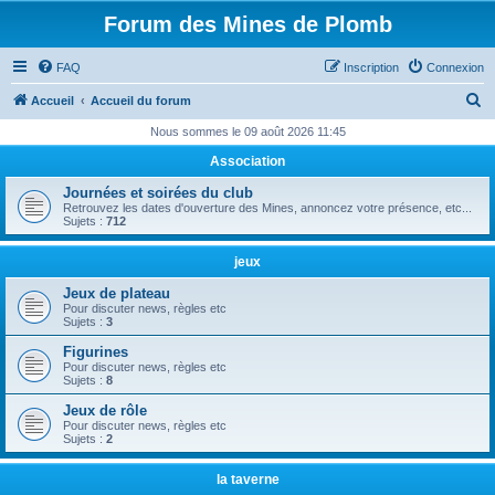
Forum des Mines de Plomb
FAQ
Inscription
Connexion
R
Accueil
Accueil du forum
e
Nous sommes le 09 août 2026 11:45
c
Association
h
Journées et soirées du club
e
Retrouvez les dates d'ouverture des Mines, annoncez votre présence, etc...
Sujets :
712
r
c
jeux
h
Jeux de plateau
Pour discuter news, règles etc
e
Sujets :
3
r
Figurines
Pour discuter news, règles etc
Sujets :
8
Jeux de rôle
Pour discuter news, règles etc
Sujets :
2
la taverne