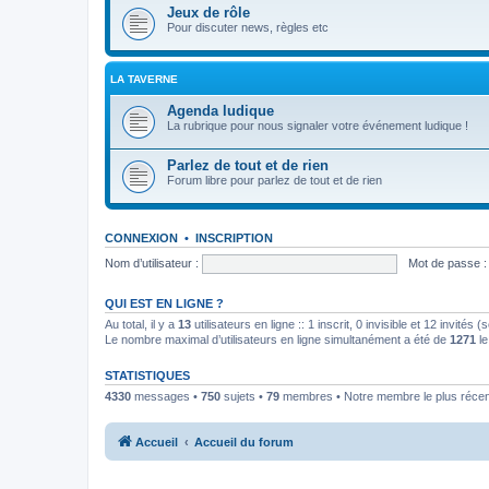
Jeux de rôle
Pour discuter news, règles etc
LA TAVERNE
Agenda ludique
La rubrique pour nous signaler votre événement ludique !
Parlez de tout et de rien
Forum libre pour parlez de tout et de rien
CONNEXION
•
INSCRIPTION
Nom d’utilisateur :
Mot de passe :
QUI EST EN LIGNE ?
Au total, il y a
13
utilisateurs en ligne :: 1 inscrit, 0 invisible et 12 invités
Le nombre maximal d’utilisateurs en ligne simultanément a été de
1271
le
STATISTIQUES
4330
messages •
750
sujets •
79
membres • Notre membre le plus récen
Accueil
Accueil du forum