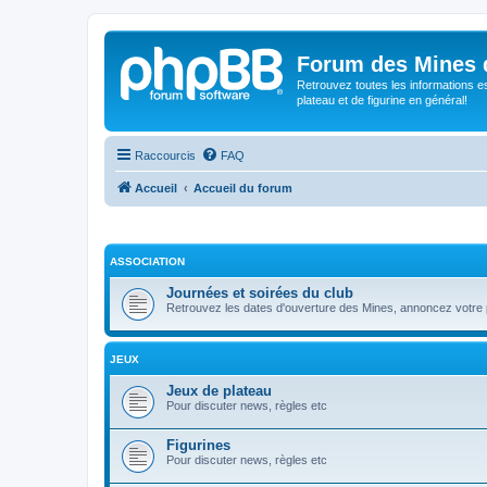
Forum des Mines 
Retrouvez toutes les informations es
plateau et de figurine en général!
Raccourcis
FAQ
Accueil
Accueil du forum
ASSOCIATION
Journées et soirées du club
Retrouvez les dates d'ouverture des Mines, annoncez votre p
JEUX
Jeux de plateau
Pour discuter news, règles etc
Figurines
Pour discuter news, règles etc