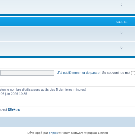
S
2
j
t
u
e
s
j
t
SUJETS
e
s
S
3
t
u
s
S
6
j
u
e
j
t
e
s
J’ai oublié mon mot de passe
|
Se souvenir de moi
t
s
 (selon le nombre d’utilisateurs actifs des 5 dernières minutes)
 06 juin 2026 10:35
t est
Ellektra
Développé par
phpBB
® Forum Software © phpBB Limited