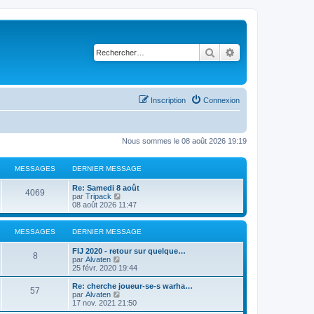
Rechercher
Recherche avancé
Inscription
Connexion
Nous sommes le 08 août 2026 19:19
MESSAGES
DERNIER MESSAGE
D
Re: Samedi 8 août
M
4069
e
C
par
Tripack
r
o
08 août 2026 11:47
e
n
n
i
s
s
e
u
MESSAGES
DERNIER MESSAGE
r
l
s
m
t
D
FIJ 2020 - retour sur quelque…
M
e
e
8
e
C
par
Alvaten
s
r
a
r
o
25 févr. 2020 19:44
s
l
e
n
n
a
e
g
i
s
D
Re: cherche joueur-se-s warha…
g
d
M
57
s
e
u
e
C
par
Alvaten
e
e
e
r
l
r
o
17 nov. 2021 21:50
r
e
s
m
t
n
n
n