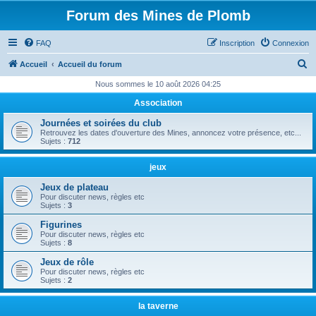
Forum des Mines de Plomb
FAQ
Inscription
Connexion
R
Accueil
Accueil du forum
e
Nous sommes le 10 août 2026 04:25
c
Association
h
Journées et soirées du club
e
Retrouvez les dates d'ouverture des Mines, annoncez votre présence, etc...
Sujets :
712
r
c
jeux
h
Jeux de plateau
Pour discuter news, règles etc
e
Sujets :
3
r
Figurines
Pour discuter news, règles etc
Sujets :
8
Jeux de rôle
Pour discuter news, règles etc
Sujets :
2
la taverne