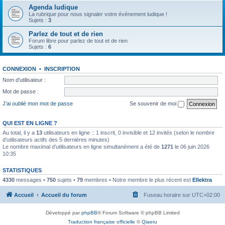
Agenda ludique
La rubrique pour nous signaler votre événement ludique !
Sujets :
3
Parlez de tout et de rien
Forum libre pour parlez de tout et de rien
Sujets :
6
CONNEXION
•
INSCRIPTION
Nom d’utilisateur :
Mot de passe :
J’ai oublié mon mot de passe
Se souvenir de moi
QUI EST EN LIGNE ?
Au total, il y a
13
utilisateurs en ligne :: 1 inscrit, 0 invisible et 12 invités (selon le nombre
d’utilisateurs actifs des 5 dernières minutes)
Le nombre maximal d’utilisateurs en ligne simultanément a été de
1271
le 06 juin 2026
10:35
STATISTIQUES
4330
messages •
750
sujets •
79
membres • Notre membre le plus récent est
Ellektra
Accueil
Accueil du forum
Fuseau horaire sur
UTC+02:00
Développé par
phpBB
® Forum Software © phpBB Limited
Traduction française officielle
©
Qiaeru