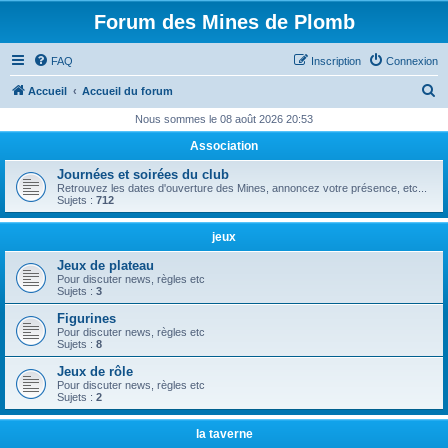
Forum des Mines de Plomb
FAQ
Inscription
Connexion
R
Accueil
Accueil du forum
e
Nous sommes le 08 août 2026 20:53
c
Association
h
Journées et soirées du club
e
Retrouvez les dates d'ouverture des Mines, annoncez votre présence, etc...
Sujets :
712
r
c
jeux
h
Jeux de plateau
Pour discuter news, règles etc
e
Sujets :
3
r
Figurines
Pour discuter news, règles etc
Sujets :
8
Jeux de rôle
Pour discuter news, règles etc
Sujets :
2
la taverne