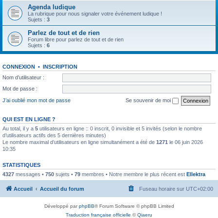
Agenda ludique
La rubrique pour nous signaler votre événement ludique !
Sujets :
3
Parlez de tout et de rien
Forum libre pour parlez de tout et de rien
Sujets :
6
CONNEXION
•
INSCRIPTION
Nom d’utilisateur :
Mot de passe :
J’ai oublié mon mot de passe
Se souvenir de moi
QUI EST EN LIGNE ?
Au total, il y a
5
utilisateurs en ligne :: 0 inscrit, 0 invisible et 5 invités (selon le nombre
d’utilisateurs actifs des 5 dernières minutes)
Le nombre maximal d’utilisateurs en ligne simultanément a été de
1271
le 06 juin 2026
10:35
STATISTIQUES
4327
messages •
750
sujets •
79
membres • Notre membre le plus récent est
Ellektra
Accueil
Accueil du forum
Fuseau horaire sur
UTC+02:00
Développé par
phpBB
® Forum Software © phpBB Limited
Traduction française officielle
©
Qiaeru