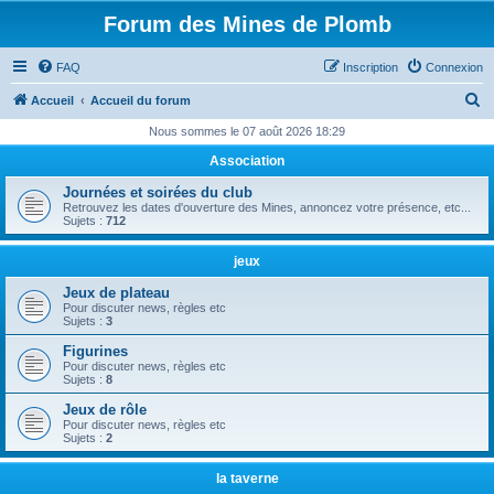
Forum des Mines de Plomb
FAQ
Inscription
Connexion
R
Accueil
Accueil du forum
e
Nous sommes le 07 août 2026 18:29
c
Association
h
Journées et soirées du club
e
Retrouvez les dates d'ouverture des Mines, annoncez votre présence, etc...
Sujets :
712
r
c
jeux
h
Jeux de plateau
Pour discuter news, règles etc
e
Sujets :
3
r
Figurines
Pour discuter news, règles etc
Sujets :
8
Jeux de rôle
Pour discuter news, règles etc
Sujets :
2
la taverne