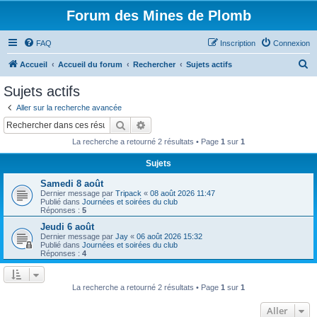
Forum des Mines de Plomb
FAQ
Inscription
Connexion
R
Accueil
Accueil du forum
Rechercher
Sujets actifs
e
Sujets actifs
c
Aller sur la recherche avancée
h
Rechercher
Recherche avancée
e
La recherche a retourné 2 résultats • Page
1
sur
1
r
Sujets
c
Samedi 8 août
h
Dernier message par
Tripack
«
08 août 2026 11:47
e
Publié dans
Journées et soirées du club
Réponses :
5
r
Jeudi 6 août
Dernier message par
Jay
«
06 août 2026 15:32
Publié dans
Journées et soirées du club
Réponses :
4
La recherche a retourné 2 résultats • Page
1
sur
1
Aller