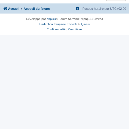
Accueil
Accueil du forum
Fuseau horaire sur
UTC+02:00
Développé par
phpBB
® Forum Software © phpBB Limited
Traduction française officielle
©
Qiaeru
Confidentialité
|
Conditions