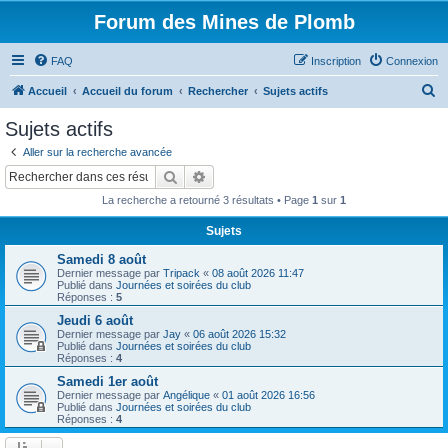
Forum des Mines de Plomb
FAQ
Inscription
Connexion
R
Accueil
Accueil du forum
Rechercher
Sujets actifs
e
Sujets actifs
c
Aller sur la recherche avancée
h
Rechercher
Recherche avancée
e
La recherche a retourné 3 résultats • Page
1
sur
1
r
Sujets
c
Samedi 8 août
h
Dernier message par
Tripack
«
08 août 2026 11:47
e
Publié dans
Journées et soirées du club
Réponses :
5
r
Jeudi 6 août
Dernier message par
Jay
«
06 août 2026 15:32
Publié dans
Journées et soirées du club
Réponses :
4
Samedi 1er août
Dernier message par
Angélique
«
01 août 2026 16:56
Publié dans
Journées et soirées du club
Réponses :
4