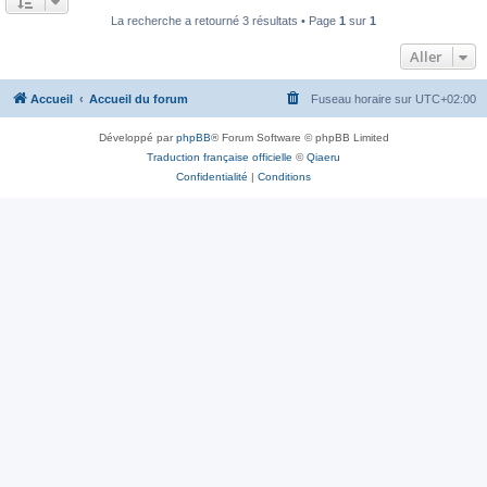
La recherche a retourné 3 résultats • Page
1
sur
1
Aller
Accueil
Accueil du forum
Fuseau horaire sur
UTC+02:00
Développé par
phpBB
® Forum Software © phpBB Limited
Traduction française officielle
©
Qiaeru
Confidentialité
|
Conditions