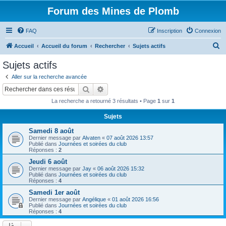
Forum des Mines de Plomb
FAQ
Inscription
Connexion
R
Accueil
Accueil du forum
Rechercher
Sujets actifs
e
Sujets actifs
c
Aller sur la recherche avancée
h
Rechercher
Recherche avancée
e
La recherche a retourné 3 résultats • Page
1
sur
1
r
Sujets
c
Samedi 8 août
h
Dernier message par
Alvaten
«
07 août 2026 13:57
e
Publié dans
Journées et soirées du club
Réponses :
2
r
Jeudi 6 août
Dernier message par
Jay
«
06 août 2026 15:32
Publié dans
Journées et soirées du club
Réponses :
4
Samedi 1er août
Dernier message par
Angélique
«
01 août 2026 16:56
Publié dans
Journées et soirées du club
Réponses :
4