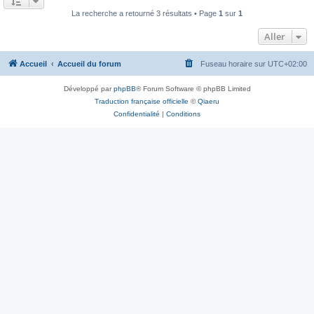
La recherche a retourné 3 résultats • Page
1
sur
1
Aller
Accueil
Accueil du forum
Fuseau horaire sur
UTC+02:00
Développé par
phpBB
® Forum Software © phpBB Limited
Traduction française officielle
©
Qiaeru
Confidentialité
|
Conditions