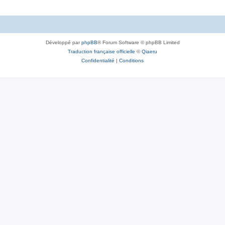
o
s
n
e
s
s
Développé par
phpBB
® Forum Software © phpBB Limited
e
Traduction française officielle
©
Qiaeru
s
Confidentialité
|
Conditions