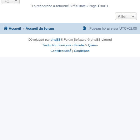
La recherche a retourné 3 résultats • Page
1
sur
1
Aller
Accueil
Accueil du forum
Fuseau horaire sur
UTC+02:00
Développé par
phpBB
® Forum Software © phpBB Limited
Traduction française officielle
©
Qiaeru
Confidentialité
|
Conditions