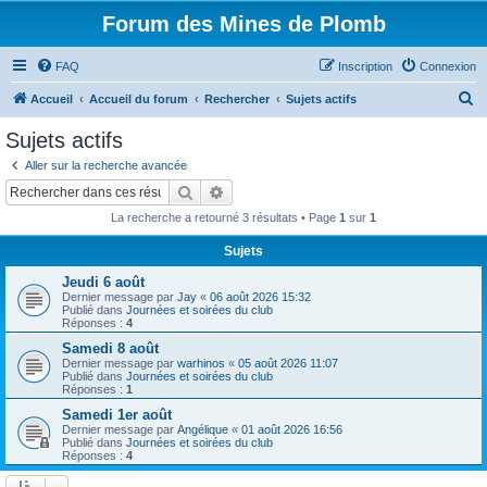
Forum des Mines de Plomb
FAQ
Inscription
Connexion
R
Accueil
Accueil du forum
Rechercher
Sujets actifs
e
Sujets actifs
c
Aller sur la recherche avancée
h
Rechercher
Recherche avancée
e
La recherche a retourné 3 résultats • Page
1
sur
1
r
Sujets
c
Jeudi 6 août
h
Dernier message par
Jay
«
06 août 2026 15:32
e
Publié dans
Journées et soirées du club
Réponses :
4
r
Samedi 8 août
Dernier message par
warhinos
«
05 août 2026 11:07
Publié dans
Journées et soirées du club
Réponses :
1
Samedi 1er août
Dernier message par
Angélique
«
01 août 2026 16:56
Publié dans
Journées et soirées du club
Réponses :
4