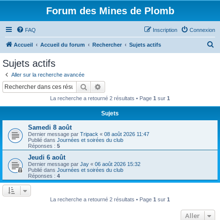
Forum des Mines de Plomb
FAQ
Inscription
Connexion
R
Accueil
Accueil du forum
Rechercher
Sujets actifs
e
Sujets actifs
c
Aller sur la recherche avancée
h
Rechercher
Recherche avancée
e
La recherche a retourné 2 résultats • Page
1
sur
1
r
Sujets
c
Samedi 8 août
h
Dernier message par
Tripack
«
08 août 2026 11:47
e
Publié dans
Journées et soirées du club
Réponses :
5
r
Jeudi 6 août
Dernier message par
Jay
«
06 août 2026 15:32
Publié dans
Journées et soirées du club
Réponses :
4
La recherche a retourné 2 résultats • Page
1
sur
1
Aller