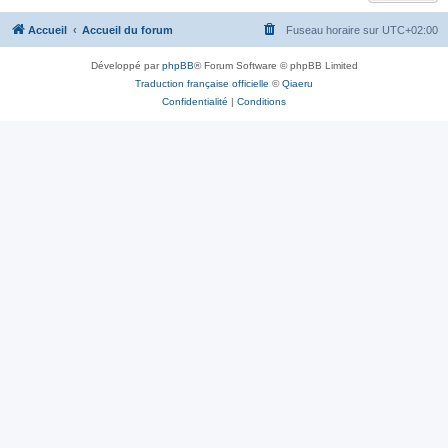
Accueil
Accueil du forum
Fuseau horaire sur
UTC+02:00
Développé par
phpBB
® Forum Software © phpBB Limited
Traduction française officielle
©
Qiaeru
Confidentialité
|
Conditions