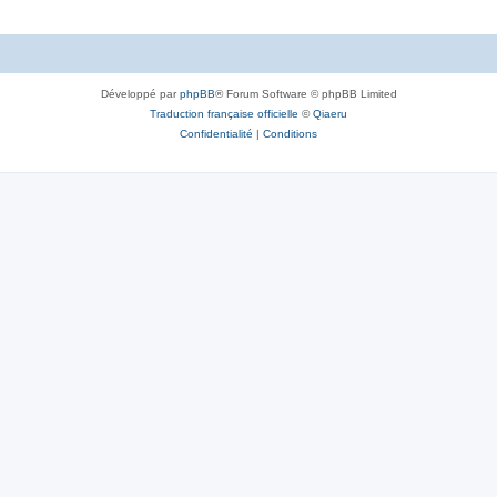
o
s
n
e
s
s
Développé par
phpBB
® Forum Software © phpBB Limited
e
Traduction française officielle
©
Qiaeru
s
Confidentialité
|
Conditions