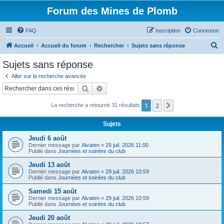
Forum des Mines de Plomb
FAQ
Inscription
Connexion
R
Accueil
Accueil du forum
Rechercher
Sujets sans réponse
e
Sujets sans réponse
c
Aller sur la recherche avancée
h
Rechercher
Recherche avancée
e
1
2
Suivant
La recherche a retourné 31 résultats
r
c
Sujets
h
Jeudi 6 août
e
Dernier message par
Alvaten
«
29 juil. 2026 11:00
Publié dans
Journées et soirées du club
r
Jeudi 13 août
Dernier message par
Alvaten
«
29 juil. 2026 10:59
Publié dans
Journées et soirées du club
Samedi 15 août
Dernier message par
Alvaten
«
29 juil. 2026 10:59
Publié dans
Journées et soirées du club
Jeudi 20 août