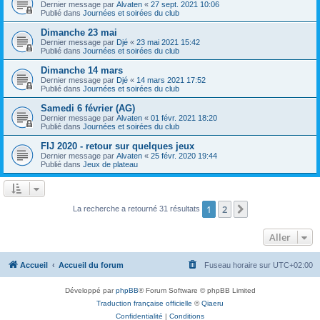
Dernier message par
Alvaten
«
27 sept. 2021 10:06
Publié dans
Journées et soirées du club
Dimanche 23 mai
Dernier message par
Djé
«
23 mai 2021 15:42
Publié dans
Journées et soirées du club
Dimanche 14 mars
Dernier message par
Djé
«
14 mars 2021 17:52
Publié dans
Journées et soirées du club
Samedi 6 février (AG)
Dernier message par
Alvaten
«
01 févr. 2021 18:20
Publié dans
Journées et soirées du club
FIJ 2020 - retour sur quelques jeux
Dernier message par
Alvaten
«
25 févr. 2020 19:44
Publié dans
Jeux de plateau
1
2
Suivant
La recherche a retourné 31 résultats
Aller
Accueil
Accueil du forum
Fuseau horaire sur
UTC+02:00
Développé par
phpBB
® Forum Software © phpBB Limited
Traduction française officielle
©
Qiaeru
Confidentialité
|
Conditions