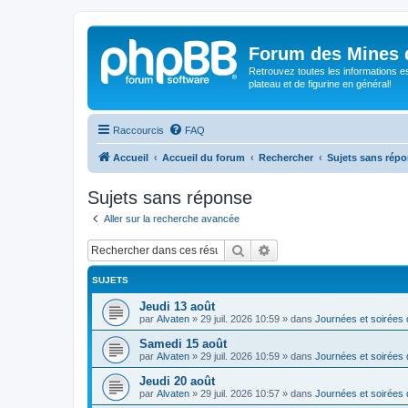
Forum des Mines 
Retrouvez toutes les informations es
plateau et de figurine en général!
Raccourcis
FAQ
Accueil
Accueil du forum
Rechercher
Sujets sans rép
Sujets sans réponse
Aller sur la recherche avancée
Rechercher
Recherche avancée
SUJETS
Jeudi 13 août
par
Alvaten
»
29 juil. 2026 10:59
» dans
Journées et soirées 
Samedi 15 août
par
Alvaten
»
29 juil. 2026 10:59
» dans
Journées et soirées 
Jeudi 20 août
par
Alvaten
»
29 juil. 2026 10:57
» dans
Journées et soirées 