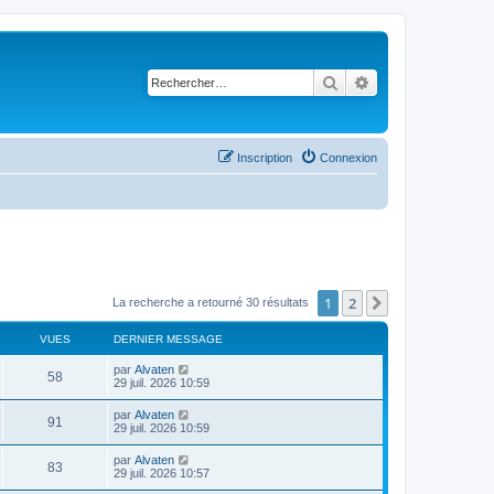
Rechercher
Recherche avancé
Inscription
Connexion
1
2
Suivant
La recherche a retourné 30 résultats
VUES
DERNIER MESSAGE
D
par
Alvaten
V
58
e
29 juil. 2026 10:59
r
u
n
D
par
Alvaten
V
91
i
e
29 juil. 2026 10:59
e
e
r
r
u
n
D
par
Alvaten
s
m
V
83
i
e
29 juil. 2026 10:57
e
e
e
r
s
r