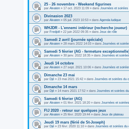
25 - 26 novembre - Weekend figurines
par
Alvaten
»
17 oct. 2023 11:09
» dans
Journées et soirées 
Divinasion 2023
par
Alvaten
»
05 juil. 2023 10:53
» dans
Agenda ludique
WHJDR - L'ennemi intérieur (recherche joueur)
par
Fredjoll
»
22 juin 2022 09:35
» dans
Jeux de rôle
Samedi 2 avril (journée spéciale)
par
Alvaten
»
28 mars 2022 14:03
» dans
Journées et soirée
Samedi 5 février (AG - fermeture exceptionnelle
par
Alvaten
»
30 janv. 2022 18:35
» dans
Journées et soirées
Jeudi 14 octobre
par
Alvaten
»
27 sept. 2021 10:06
» dans
Journées et soirée
Dimanche 23 mai
par
Djé
»
23 mai 2021 15:42
» dans
Journées et soirées du c
Dimanche 14 mars
par
Djé
»
14 mars 2021 17:52
» dans
Journées et soirées du
Samedi 6 février (AG)
par
Alvaten
»
01 févr. 2021 18:20
» dans
Journées et soirées
FIJ 2020 - retour sur quelques jeux
par
Alvaten
»
25 févr. 2020 19:44
» dans
Jeux de plateau
Jeudi 19 mars (férié de St-Joseph)
par
Djé
»
23 févr. 2020 11:10
» dans
Journées et soirées du 