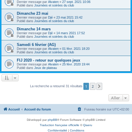
Dernier message par
Alvaten
«
27 sept. 2021 10:06
Publié dans
Journées et soirées du club
Dimanche 23 mai
Dernier message par
Djé
«
23 mai 2021 15:42
Publié dans
Journées et soirées du club
Dimanche 14 mars
Dernier message par
Djé
«
14 mars 2021 17:52
Publié dans
Journées et soirées du club
Samedi 6 février (AG)
Dernier message par
Alvaten
«
01 févr. 2021 18:20
Publié dans
Journées et soirées du club
FIJ 2020 - retour sur quelques jeux
Dernier message par
Alvaten
«
25 févr. 2020 19:44
Publié dans
Jeux de plateau
1
2
Suivant
La recherche a retourné 31 résultats
Aller
Accueil
Accueil du forum
Fuseau horaire sur
UTC+02:00
Développé par
phpBB
® Forum Software © phpBB Limited
Traduction française officielle
©
Qiaeru
Confidentialité
|
Conditions