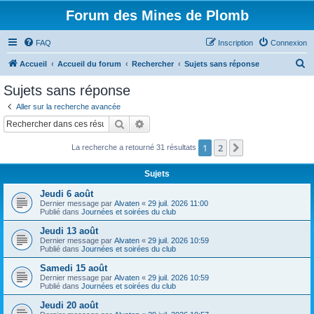
Forum des Mines de Plomb
FAQ
Inscription
Connexion
R
Accueil
Accueil du forum
Rechercher
Sujets sans réponse
e
Sujets sans réponse
c
Aller sur la recherche avancée
h
Rechercher
Recherche avancée
e
1
2
Suivant
La recherche a retourné 31 résultats
r
c
Sujets
h
Jeudi 6 août
e
Dernier message par
Alvaten
«
29 juil. 2026 11:00
Publié dans
Journées et soirées du club
r
Jeudi 13 août
Dernier message par
Alvaten
«
29 juil. 2026 10:59
Publié dans
Journées et soirées du club
Samedi 15 août
Dernier message par
Alvaten
«
29 juil. 2026 10:59
Publié dans
Journées et soirées du club
Jeudi 20 août