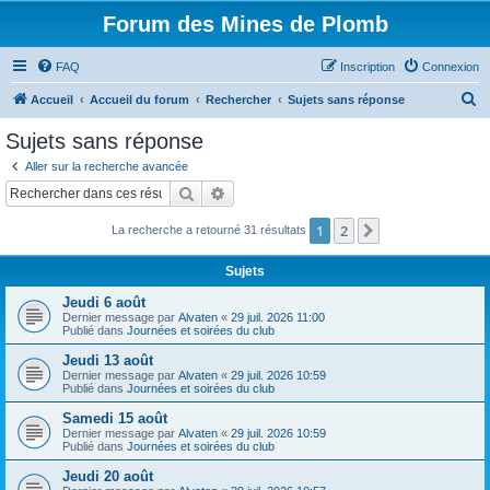
Forum des Mines de Plomb
FAQ
Inscription
Connexion
R
Accueil
Accueil du forum
Rechercher
Sujets sans réponse
e
Sujets sans réponse
c
Aller sur la recherche avancée
h
Rechercher
Recherche avancée
e
1
2
Suivant
La recherche a retourné 31 résultats
r
c
Sujets
h
Jeudi 6 août
e
Dernier message par
Alvaten
«
29 juil. 2026 11:00
Publié dans
Journées et soirées du club
r
Jeudi 13 août
Dernier message par
Alvaten
«
29 juil. 2026 10:59
Publié dans
Journées et soirées du club
Samedi 15 août
Dernier message par
Alvaten
«
29 juil. 2026 10:59
Publié dans
Journées et soirées du club
Jeudi 20 août