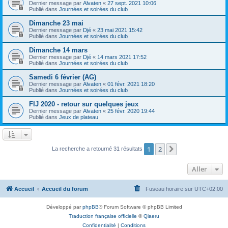
Dernier message par
Alvaten
«
27 sept. 2021 10:06
Publié dans
Journées et soirées du club
Dimanche 23 mai
Dernier message par
Djé
«
23 mai 2021 15:42
Publié dans
Journées et soirées du club
Dimanche 14 mars
Dernier message par
Djé
«
14 mars 2021 17:52
Publié dans
Journées et soirées du club
Samedi 6 février (AG)
Dernier message par
Alvaten
«
01 févr. 2021 18:20
Publié dans
Journées et soirées du club
FIJ 2020 - retour sur quelques jeux
Dernier message par
Alvaten
«
25 févr. 2020 19:44
Publié dans
Jeux de plateau
1
2
Suivant
La recherche a retourné 31 résultats
Aller
Accueil
Accueil du forum
Fuseau horaire sur
UTC+02:00
Développé par
phpBB
® Forum Software © phpBB Limited
Traduction française officielle
©
Qiaeru
Confidentialité
|
Conditions