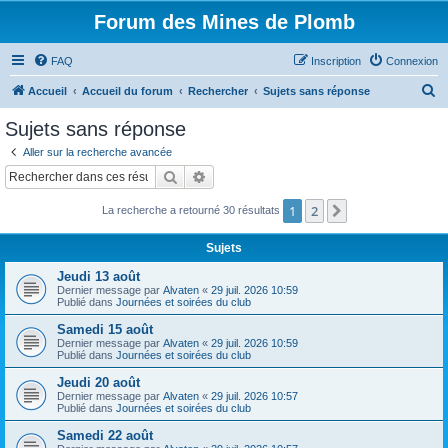
Forum des Mines de Plomb
FAQ
Inscription
Connexion
R
Accueil
Accueil du forum
Rechercher
Sujets sans réponse
e
Sujets sans réponse
c
Aller sur la recherche avancée
h
Rechercher
Recherche avancée
e
1
2
Suivant
La recherche a retourné 30 résultats
r
c
Sujets
h
Jeudi 13 août
e
Dernier message par
Alvaten
«
29 juil. 2026 10:59
Publié dans
Journées et soirées du club
r
Samedi 15 août
Dernier message par
Alvaten
«
29 juil. 2026 10:59
Publié dans
Journées et soirées du club
Jeudi 20 août
Dernier message par
Alvaten
«
29 juil. 2026 10:57
Publié dans
Journées et soirées du club
Samedi 22 août