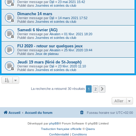
Dernier message par
Djé
«
23 mai 2021 15:42
Publié dans
Journées et soirées du club
Dimanche 14 mars
Dernier message par
Djé
«
14 mars 2021 17:52
Publié dans
Journées et soirées du club
Samedi 6 février (AG)
Dernier message par
Alvaten
«
01 févr. 2021 18:20
Publié dans
Journées et soirées du club
FIJ 2020 - retour sur quelques jeux
Dernier message par
Alvaten
«
25 févr. 2020 19:44
Publié dans
Jeux de plateau
Jeudi 19 mars (férié de St-Joseph)
Dernier message par
Djé
«
23 févr. 2020 11:10
Publié dans
Journées et soirées du club
1
2
Suivant
La recherche a retourné 30 résultats
Aller
Accueil
Accueil du forum
Fuseau horaire sur
UTC+02:00
Développé par
phpBB
® Forum Software © phpBB Limited
Traduction française officielle
©
Qiaeru
Confidentialité
|
Conditions