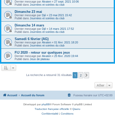
Dernier message par
Alvaten
«
27 sept. 2021 10:06
Publié dans
Journées et soirées du club
Dimanche 23 mai
Dernier message par
Djé
«
23 mai 2021 15:42
Publié dans
Journées et soirées du club
Dimanche 14 mars
Dernier message par
Djé
«
14 mars 2021 17:52
Publié dans
Journées et soirées du club
Samedi 6 février (AG)
Dernier message par
Alvaten
«
01 févr. 2021 18:20
Publié dans
Journées et soirées du club
FIJ 2020 - retour sur quelques jeux
Dernier message par
Alvaten
«
25 févr. 2020 19:44
Publié dans
Jeux de plateau
1
2
Suivant
La recherche a retourné 31 résultats
Aller
Accueil
Accueil du forum
Fuseau horaire sur
UTC+02:00
Développé par
phpBB
® Forum Software © phpBB Limited
Traduction française officielle
©
Qiaeru
Confidentialité
|
Conditions