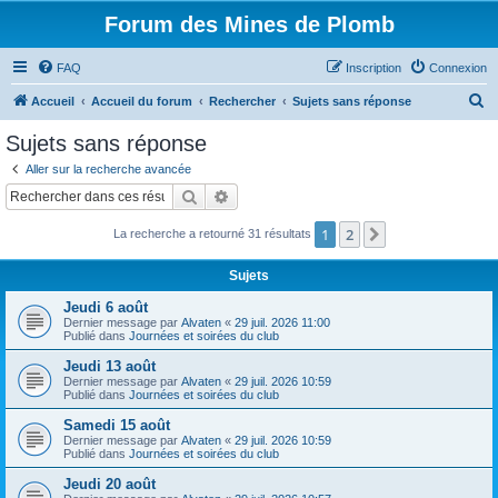
Forum des Mines de Plomb
FAQ
Inscription
Connexion
R
Accueil
Accueil du forum
Rechercher
Sujets sans réponse
e
Sujets sans réponse
c
Aller sur la recherche avancée
h
Rechercher
Recherche avancée
e
1
2
Suivant
La recherche a retourné 31 résultats
r
c
Sujets
h
Jeudi 6 août
e
Dernier message par
Alvaten
«
29 juil. 2026 11:00
Publié dans
Journées et soirées du club
r
Jeudi 13 août
Dernier message par
Alvaten
«
29 juil. 2026 10:59
Publié dans
Journées et soirées du club
Samedi 15 août
Dernier message par
Alvaten
«
29 juil. 2026 10:59
Publié dans
Journées et soirées du club
Jeudi 20 août