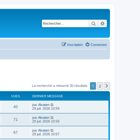
Rechercher
Recherche avancé
Inscription
Connexion
1
2
Suivant
La recherche a retourné 30 résultats
VUES
DERNIER MESSAGE
D
par
Alvaten
V
40
e
29 juil. 2026 10:59
r
u
n
D
par
Alvaten
V
71
i
e
29 juil. 2026 10:59
e
e
r
r
u
n
D
par
Alvaten
s
m
V
67
i
e
29 juil. 2026 10:57
e
e
e
r
s
r