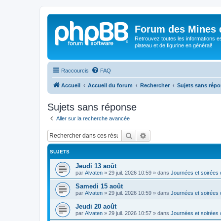
Forum des Mines 
Retrouvez toutes les informations es
plateau et de figurine en général!
Raccourcis
FAQ
Accueil
Accueil du forum
Rechercher
Sujets sans rép
Sujets sans réponse
Aller sur la recherche avancée
Rechercher
Recherche avancée
SUJETS
Jeudi 13 août
par
Alvaten
»
29 juil. 2026 10:59
» dans
Journées et soirées 
Samedi 15 août
par
Alvaten
»
29 juil. 2026 10:59
» dans
Journées et soirées 
Jeudi 20 août
par
Alvaten
»
29 juil. 2026 10:57
» dans
Journées et soirées 