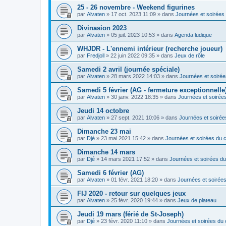
25 - 26 novembre - Weekend figurines
par
Alvaten
»
17 oct. 2023 11:09
» dans
Journées et soirées 
Divinasion 2023
par
Alvaten
»
05 juil. 2023 10:53
» dans
Agenda ludique
WHJDR - L'ennemi intérieur (recherche joueur)
par
Fredjoll
»
22 juin 2022 09:35
» dans
Jeux de rôle
Samedi 2 avril (journée spéciale)
par
Alvaten
»
28 mars 2022 14:03
» dans
Journées et soirée
Samedi 5 février (AG - fermeture exceptionnelle
par
Alvaten
»
30 janv. 2022 18:35
» dans
Journées et soirées
Jeudi 14 octobre
par
Alvaten
»
27 sept. 2021 10:06
» dans
Journées et soirée
Dimanche 23 mai
par
Djé
»
23 mai 2021 15:42
» dans
Journées et soirées du c
Dimanche 14 mars
par
Djé
»
14 mars 2021 17:52
» dans
Journées et soirées du
Samedi 6 février (AG)
par
Alvaten
»
01 févr. 2021 18:20
» dans
Journées et soirées
FIJ 2020 - retour sur quelques jeux
par
Alvaten
»
25 févr. 2020 19:44
» dans
Jeux de plateau
Jeudi 19 mars (férié de St-Joseph)
par
Djé
»
23 févr. 2020 11:10
» dans
Journées et soirées du 