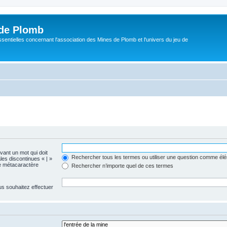
de Plomb
sentielles concernant l'association des Mines de Plomb et l'univers du jeu de
evant un mot qui doit
Rechercher tous les termes ou utiliser une question comme él
les discontinues « | »
me métacaractère
Rechercher n’importe quel de ces termes
us souhaitez effectuer