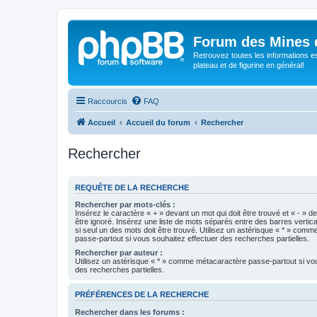
Forum des Mines 
Retrouvez toutes les informations es
plateau et de figurine en général!
Raccourcis
FAQ
Accueil
Accueil du forum
Rechercher
Rechercher
REQUÊTE DE LA RECHERCHE
Rechercher par mots-clés :
Insérez le caractère « + » devant un mot qui doit être trouvé et « - » d
être ignoré. Insérez une liste de mots séparés entre des barres vertica
si seul un des mots doit être trouvé. Utilisez un astérisque « * » com
passe-partout si vous souhaitez effectuer des recherches partielles.
Rechercher par auteur :
Utilisez un astérisque « * » comme métacaractère passe-partout si vo
des recherches partielles.
PRÉFÉRENCES DE LA RECHERCHE
Rechercher dans les forums :