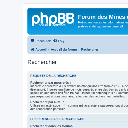
Forum des Mines 
Retrouvez toutes les informations es
plateau et de figurine en général!
Raccourcis
FAQ
Accueil
Accueil du forum
Rechercher
Rechercher
REQUÊTE DE LA RECHERCHE
Rechercher par mots-clés :
Insérez le caractère « + » devant un mot qui doit être trouvé et « - » d
être ignoré. Insérez une liste de mots séparés entre des barres vertica
si seul un des mots doit être trouvé. Utilisez un astérisque « * » com
passe-partout si vous souhaitez effectuer des recherches partielles.
Rechercher par auteur :
Utilisez un astérisque « * » comme métacaractère passe-partout si vo
des recherches partielles.
PRÉFÉRENCES DE LA RECHERCHE
Rechercher dans les forums :