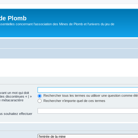
de Plomb
sentielles concernant l'association des Mines de Plomb et l'univers du jeu de
evant un mot qui doit
Rechercher tous les termes ou utiliser une question comme él
les discontinues « | »
me métacaractère
Rechercher n’importe quel de ces termes
us souhaitez effectuer