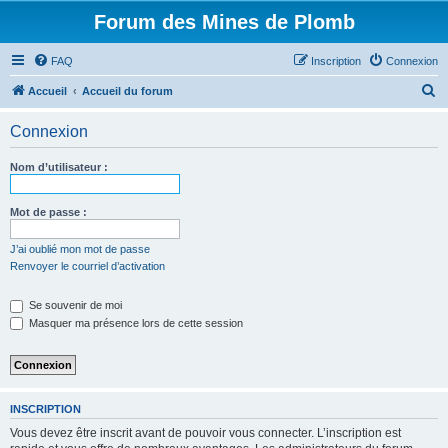
Forum des Mines de Plomb
FAQ
Inscription
Connexion
R
Accueil
Accueil du forum
e
Connexion
c
h
Nom d’utilisateur :
e
r
Mot de passe :
c
J’ai oublié mon mot de passe
h
Renvoyer le courriel d’activation
e
Se souvenir de moi
r
Masquer ma présence lors de cette session
INSCRIPTION
Vous devez être inscrit avant de pouvoir vous connecter. L’inscription est