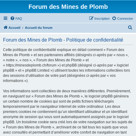
Forum des Mines de Plomb
FAQ
Inscription
Connexion
R
Accueil
Accueil du forum
e
Forum des Mines de Plomb - Politique de confidentialité
c
h
Cette politique de confidentialité explique en détail comment « Forum des
Mines de Plomb » et ses partenaires affiliés (désignés ci-après par « nous »,
e
« notre », « nos », « Forum des Mines de Plomb » et
r
« https://minesdeplomb.ch/forum ») et phpBB (désigné ci-après par « logiciel
phpBB » et « phpBB Limited ») utilisent toutes les informations collectées lors
c
des sessions d’utilisation de votre part (désignées ci-après par « vos
h
informations »).
e
Vos informations sont collectées de deux manières différentes. Premièrement,
r
en naviguant sur « Forum des Mines de Plomb », le logiciel phpBB génèrera
un certain nombre de cookies qui sont de petits fichiers téléchargés
temporairement par le navigateur internet de votre ordinateur. Les deux
premiers cookies ne contiennent qu’un identifiant utilisateur et un identifiant
anonyme de session qui vous sont automatiquement assignés par le logiciel
phpBB. Un troisième cookie sera créé lors de votre navigation sur les sujets de
« Forum des Mines de Plomb », archivant de ce fait tous les sujets que vous
avez consultés et permettant d’améliorer votre confort de navigation en tant