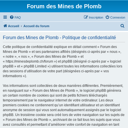
Forum des Mines de Plomb
FAQ
Inscription
Connexion
R
Accueil
Accueil du forum
e
Forum des Mines de Plomb - Politique de confidentialité
c
h
Cette politique de confidentialité explique en détail comment « Forum des
Mines de Plomb » et ses partenaires affiliés (désignés ci-après par « nous »,
e
« notre », « nos », « Forum des Mines de Plomb » et
r
« https://minesdeplomb.ch/forum ») et phpBB (désigné ci-après par « logiciel
phpBB » et « phpBB Limited ») utilisent toutes les informations collectées lors
c
des sessions d’utilisation de votre part (désignées ci-après par « vos
h
informations »).
e
Vos informations sont collectées de deux manières différentes. Premièrement,
r
en naviguant sur « Forum des Mines de Plomb », le logiciel phpBB génèrera
un certain nombre de cookies qui sont de petits fichiers téléchargés
temporairement par le navigateur internet de votre ordinateur. Les deux
premiers cookies ne contiennent qu’un identifiant utilisateur et un identifiant
anonyme de session qui vous sont automatiquement assignés par le logiciel
phpBB. Un troisième cookie sera créé lors de votre navigation sur les sujets de
« Forum des Mines de Plomb », archivant de ce fait tous les sujets que vous
avez consultés et permettant d’améliorer votre confort de navigation en tant