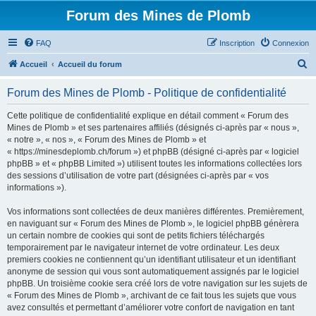
Forum des Mines de Plomb
FAQ
Inscription
Connexion
R
Accueil
Accueil du forum
e
Forum des Mines de Plomb - Politique de confidentialité
c
h
Cette politique de confidentialité explique en détail comment « Forum des
Mines de Plomb » et ses partenaires affiliés (désignés ci-après par « nous »,
e
« notre », « nos », « Forum des Mines de Plomb » et
r
« https://minesdeplomb.ch/forum ») et phpBB (désigné ci-après par « logiciel
phpBB » et « phpBB Limited ») utilisent toutes les informations collectées lors
c
des sessions d’utilisation de votre part (désignées ci-après par « vos
h
informations »).
e
Vos informations sont collectées de deux manières différentes. Premièrement,
r
en naviguant sur « Forum des Mines de Plomb », le logiciel phpBB génèrera
un certain nombre de cookies qui sont de petits fichiers téléchargés
temporairement par le navigateur internet de votre ordinateur. Les deux
premiers cookies ne contiennent qu’un identifiant utilisateur et un identifiant
anonyme de session qui vous sont automatiquement assignés par le logiciel
phpBB. Un troisième cookie sera créé lors de votre navigation sur les sujets de
« Forum des Mines de Plomb », archivant de ce fait tous les sujets que vous
avez consultés et permettant d’améliorer votre confort de navigation en tant