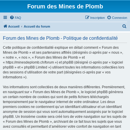
Forum des Mines de Plomb
FAQ
Inscription
Connexion
R
Accueil
Accueil du forum
e
Forum des Mines de Plomb - Politique de confidentialité
c
h
Cette politique de confidentialité explique en détail comment « Forum des
Mines de Plomb » et ses partenaires affiliés (désignés ci-après par « nous »,
e
« notre », « nos », « Forum des Mines de Plomb » et
r
« https://minesdeplomb.ch/forum ») et phpBB (désigné ci-après par « logiciel
phpBB » et « phpBB Limited ») utilisent toutes les informations collectées lors
c
des sessions d’utilisation de votre part (désignées ci-après par « vos
h
informations »).
e
Vos informations sont collectées de deux manières différentes. Premièrement,
r
en naviguant sur « Forum des Mines de Plomb », le logiciel phpBB génèrera
un certain nombre de cookies qui sont de petits fichiers téléchargés
temporairement par le navigateur internet de votre ordinateur. Les deux
premiers cookies ne contiennent qu’un identifiant utilisateur et un identifiant
anonyme de session qui vous sont automatiquement assignés par le logiciel
phpBB. Un troisième cookie sera créé lors de votre navigation sur les sujets de
« Forum des Mines de Plomb », archivant de ce fait tous les sujets que vous
avez consultés et permettant d’améliorer votre confort de navigation en tant