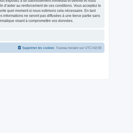
ous exposez à un bannissement immédiat et définitif et nous
 afin d’aider au renforcement de ces conditions. Vous acceptez le
mporte quel moment si nous estimons cela nécessaire. En tant
 informations ne seront pas diffusées à une tierce partie sans
ormatique visant à compromettre vos données.
Supprimer les cookies
Fuseau horaire sur
UTC+02:00