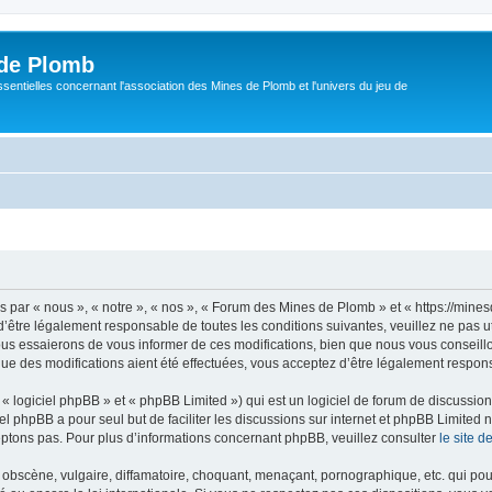
de Plomb
sentielles concernant l'association des Mines de Plomb et l'univers du jeu de
par « nous », « notre », « nos », « Forum des Mines de Plomb » et « https://mine
’être légalement responsable de toutes les conditions suivantes, veuillez ne pas 
us essaierons de vous informer de ces modifications, bien que nous vous conseillon
e des modifications aient été effectuées, vous acceptez d’être légalement respons
 logiciel phpBB » et « phpBB Limited ») qui est un logiciel de forum de discussio
iel phpBB a pour seul but de faciliter les discussions sur internet et phpBB Limit
ptons pas. Pour plus d’informations concernant phpBB, veuillez consulter
le site 
obscène, vulgaire, diffamatoire, choquant, menaçant, pornographique, etc. qui pourr