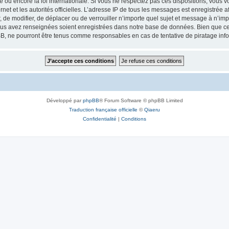
ou encore la loi internationale. Si vous ne respectez pas ces dispositions, vous v
ernet et les autorités officielles. L’adresse IP de tous les messages est enregistrée
, de modifier, de déplacer ou de verrouiller n’importe quel sujet et message à n’i
vous avez renseignées soient enregistrées dans notre base de données. Bien que ces
B, ne pourront être tenus comme responsables en cas de tentative de piratage inf
Développé par
phpBB
® Forum Software © phpBB Limited
Traduction française officielle
©
Qiaeru
Confidentialité
|
Conditions