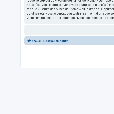
lequel le serveur de « Forum des Mines de Plomb » est hébergé 
nous réservons le droit d’avertir votre fournisseur d’accès à int
fait que « Forum des Mines de Plomb » ait le droit de supprimer
qu’utilisateur, vous acceptez que toutes les informations que 
votre consentement, ni « Forum des Mines de Plomb », ni phpB
Accueil
Accueil du forum