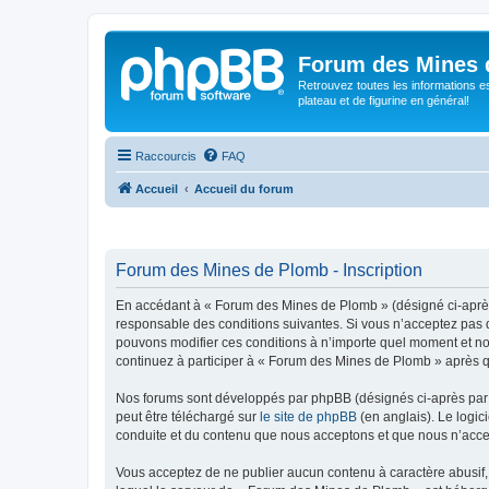
Forum des Mines 
Retrouvez toutes les informations es
plateau et de figurine en général!
Raccourcis
FAQ
Accueil
Accueil du forum
Forum des Mines de Plomb - Inscription
En accédant à « Forum des Mines de Plomb » (désigné ci-après 
responsable des conditions suivantes. Si vous n’acceptez pas d
pouvons modifier ces conditions à n’importe quel moment et no
continuez à participer à « Forum des Mines de Plomb » après qu
Nos forums sont développés par phpBB (désignés ci-après par «
peut être téléchargé sur
le site de phpBB
(en anglais). Le logic
conduite et du contenu que nous acceptons et que nous n’acce
Vous acceptez de ne publier aucun contenu à caractère abusif, 