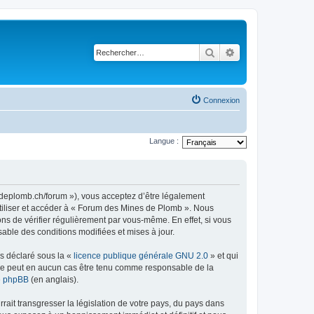
Rechercher
Recherche avancé
Connexion
Langue :
sdeplomb.ch/forum »), vous acceptez d’être légalement
utiliser et accéder à « Forum des Mines de Plomb ». Nous
s de vérifier régulièrement par vous-même. En effet, si vous
able des conditions modifiées et mises à jour.
ns déclaré sous la «
licence publique générale GNU 2.0
» et qui
ed ne peut en aucun cas être tenu comme responsable de la
de phpBB
(en anglais).
ait transgresser la législation de votre pays, du pays dans