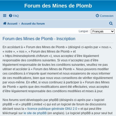
Forum des Mines de Plomb
FAQ
Connexion
R
Accueil
Accueil du forum
e
Langue :
c
Forum des Mines de Plomb - Inscription
h
En accédant à « Forum des Mines de Plomb » (désigné ci-après par « nous »,
e
« notre », « nos », « Forum des Mines de Plomb » et
r
« https://minesdeplomb.ch/forum »), vous acceptez d’être légalement
responsable des conditions suivantes. Si vous n’acceptez pas d’être
c
légalement responsable de toutes les conditions suivantes, veuillez ne pas
h
utiliser et accéder à « Forum des Mines de Plomb ». Nous pouvons modifier
e
ces conditions à n’importe quel moment et nous essaierons de vous informer
de ces modifications, bien que nous vous conseillons de vérifier régulièrement
r
par vous-même. En effet, si vous continuez à participer à « Forum des Mines
de Plomb » après que des modifications aient été effectuées, vous acceptez
d’être légalement responsable des conditions modifiées et mises à jour.
Nos forums sont développés par phpBB (désignés ci-après par « logiciel
phpBB » et « phpBB Limited ») qui est un logiciel de forum de discussions
déclaré sous la «
licence publique générale GNU 2.0
» et qui peut être
téléchargé sur
le site de phpBB
(en anglais). Le logiciel phpBB a pour seul but