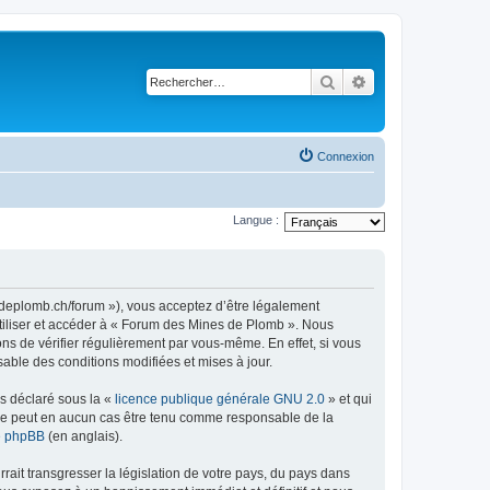
Rechercher
Recherche avancé
Connexion
Langue :
sdeplomb.ch/forum »), vous acceptez d’être légalement
utiliser et accéder à « Forum des Mines de Plomb ». Nous
s de vérifier régulièrement par vous-même. En effet, si vous
able des conditions modifiées et mises à jour.
ns déclaré sous la «
licence publique générale GNU 2.0
» et qui
ed ne peut en aucun cas être tenu comme responsable de la
de phpBB
(en anglais).
ait transgresser la législation de votre pays, du pays dans