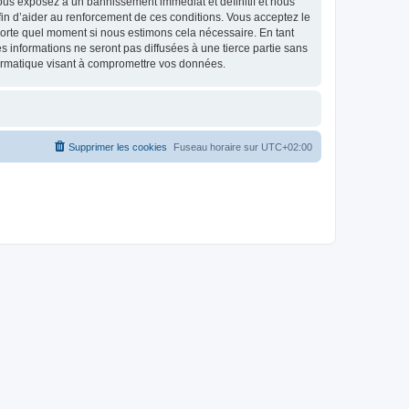
ous exposez à un bannissement immédiat et définitif et nous
 afin d’aider au renforcement de ces conditions. Vous acceptez le
mporte quel moment si nous estimons cela nécessaire. En tant
 informations ne seront pas diffusées à une tierce partie sans
ormatique visant à compromettre vos données.
Supprimer les cookies
Fuseau horaire sur
UTC+02:00