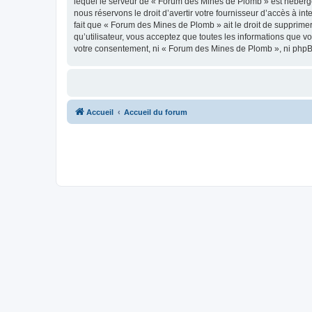
lequel le serveur de « Forum des Mines de Plomb » est hébergé 
nous réservons le droit d’avertir votre fournisseur d’accès à int
fait que « Forum des Mines de Plomb » ait le droit de supprimer
qu’utilisateur, vous acceptez que toutes les informations que 
votre consentement, ni « Forum des Mines de Plomb », ni phpB
Accueil
Accueil du forum