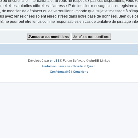
ou encore la loi internationale. Si vous ne respectez pas ces dispositions, vous v
ernet et les autorités officielles. L’adresse IP de tous les messages est enregistrée
, de modifier, de déplacer ou de verrouiller n’importe quel sujet et message à n’i
vous avez renseignées soient enregistrées dans notre base de données. Bien que ces
B, ne pourront être tenus comme responsables en cas de tentative de piratage inf
Développé par
phpBB
® Forum Software © phpBB Limited
Traduction française officielle
©
Qiaeru
Confidentialité
|
Conditions