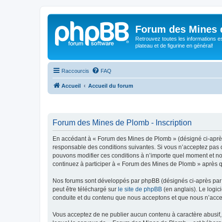
Forum des Mines 
Retrouvez toutes les informations es
plateau et de figurine en général!
Raccourcis
FAQ
Accueil
Accueil du forum
Forum des Mines de Plomb - Inscription
En accédant à « Forum des Mines de Plomb » (désigné ci-après 
responsable des conditions suivantes. Si vous n’acceptez pas d
pouvons modifier ces conditions à n’importe quel moment et no
continuez à participer à « Forum des Mines de Plomb » après qu
Nos forums sont développés par phpBB (désignés ci-après par «
peut être téléchargé sur
le site de phpBB
(en anglais). Le logic
conduite et du contenu que nous acceptons et que nous n’acce
Vous acceptez de ne publier aucun contenu à caractère abusif, 