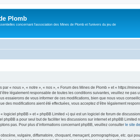
de Plomb
sentielles concernant l'association des Mines de Plomb et l'univers du jeu de
par « nous », « notre », « nos », « Forum des Mines de Plomb » et « https://mine
’être légalement responsable de toutes les conditions suivantes, veuillez ne pas 
us essaierons de vous informer de ces modifications, bien que nous vous conseillon
e des modifications aient été effectuées, vous acceptez d’être légalement respons
 logiciel phpBB » et « phpBB Limited ») qui est un logiciel de forum de discussio
iel phpBB a pour seul but de faciliter les discussions sur internet et phpBB Limit
ptons pas. Pour plus d’informations concernant phpBB, veuillez consulter
le site 
obscène, vulgaire, diffamatoire, choquant, menaçant, pornographique, etc. qui pourr