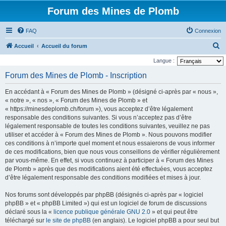
Forum des Mines de Plomb
FAQ
Connexion
R
Accueil
Accueil du forum
e
Langue :
c
Forum des Mines de Plomb - Inscription
h
En accédant à « Forum des Mines de Plomb » (désigné ci-après par « nous »,
e
« notre », « nos », « Forum des Mines de Plomb » et
r
« https://minesdeplomb.ch/forum »), vous acceptez d’être légalement
responsable des conditions suivantes. Si vous n’acceptez pas d’être
c
légalement responsable de toutes les conditions suivantes, veuillez ne pas
h
utiliser et accéder à « Forum des Mines de Plomb ». Nous pouvons modifier
e
ces conditions à n’importe quel moment et nous essaierons de vous informer
de ces modifications, bien que nous vous conseillons de vérifier régulièrement
r
par vous-même. En effet, si vous continuez à participer à « Forum des Mines
de Plomb » après que des modifications aient été effectuées, vous acceptez
d’être légalement responsable des conditions modifiées et mises à jour.
Nos forums sont développés par phpBB (désignés ci-après par « logiciel
phpBB » et « phpBB Limited ») qui est un logiciel de forum de discussions
déclaré sous la «
licence publique générale GNU 2.0
» et qui peut être
téléchargé sur
le site de phpBB
(en anglais). Le logiciel phpBB a pour seul but