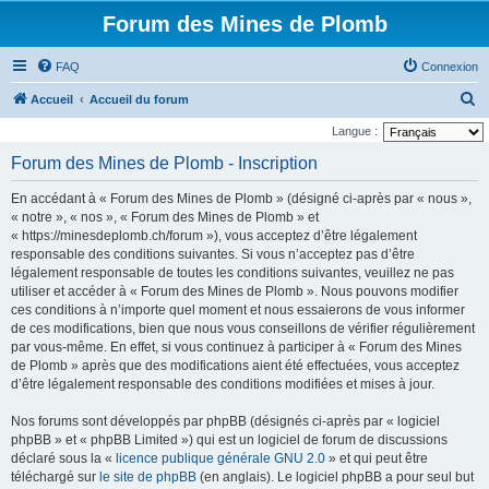
Forum des Mines de Plomb
FAQ
Connexion
R
Accueil
Accueil du forum
e
Langue :
c
Forum des Mines de Plomb - Inscription
h
En accédant à « Forum des Mines de Plomb » (désigné ci-après par « nous »,
e
« notre », « nos », « Forum des Mines de Plomb » et
r
« https://minesdeplomb.ch/forum »), vous acceptez d’être légalement
responsable des conditions suivantes. Si vous n’acceptez pas d’être
c
légalement responsable de toutes les conditions suivantes, veuillez ne pas
h
utiliser et accéder à « Forum des Mines de Plomb ». Nous pouvons modifier
e
ces conditions à n’importe quel moment et nous essaierons de vous informer
de ces modifications, bien que nous vous conseillons de vérifier régulièrement
r
par vous-même. En effet, si vous continuez à participer à « Forum des Mines
de Plomb » après que des modifications aient été effectuées, vous acceptez
d’être légalement responsable des conditions modifiées et mises à jour.
Nos forums sont développés par phpBB (désignés ci-après par « logiciel
phpBB » et « phpBB Limited ») qui est un logiciel de forum de discussions
déclaré sous la «
licence publique générale GNU 2.0
» et qui peut être
téléchargé sur
le site de phpBB
(en anglais). Le logiciel phpBB a pour seul but